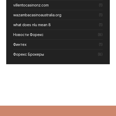
villentocasinonz.com
(1)
wazambacasinoaustralia.org
(1)
what does nlu mean 8
(1)
Новости Форекс
(8)
Финтех
(1)
Форекс Брокеры
(8)