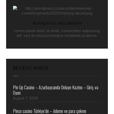
ROSALINA D. WILLAIMSON
Lorem ipsum dolor sit amet, consectetur adipisicing
elit, sed do eiusmod tempor incididunt ut labore.
RECENT POSTS
Pin Up Casino – Azərbaycanda Onlayn Kazino – Giriş və
Oyun
August 7, 2026
Pinco casino Türkiye’de – ödeme ve para çekme