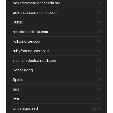
pokerstarscasinocanada.org
(1)
pokerstarscasinoindia.com
(1)
public
(1)
retrobetaustralia.com
(1)
rollxonorge.com
(1)
rubyfortune-casino.us
(1)
slotmafiadeutschland.com
(1)
Sober living
(3)
Spiele
(2)
test
(1)
text
(1)
Uncategorized
(526)