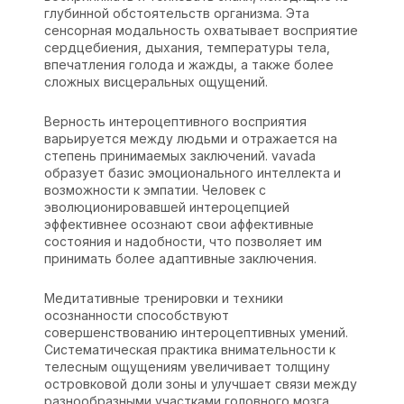
глубинной обстоятельств организма. Эта
сенсорная модальность охватывает восприятие
сердцебиения, дыхания, температуры тела,
впечатления голода и жажды, а также более
сложных висцеральных ощущений.
Верность интероцептивного восприятия
варьируется между людьми и отражается на
степень принимаемых заключений.
vavada
образует базис эмоционального интеллекта и
возможности к эмпатии. Человек с
эволюционировавшей интероцепцией
эффективнее осознают свои аффективные
состояния и надобности, что позволяет им
принимать более адаптивные заключения.
Медитативные тренировки и техники
осознанности способствуют
совершенствованию интероцептивных умений.
Систематическая практика внимательности к
телесным ощущениям увеличивает толщину
островковой доли зоны и улучшает связи между
разнообразными участками головного мозга,