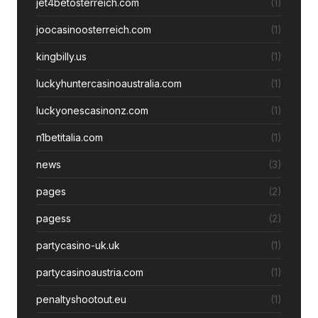
jet4betosterreich.com
(1)
joocasinoosterreich.com
(1)
kingbilly.us
(1)
luckyhuntercasinoaustralia.com
(1)
luckyonescasinonz.com
(1)
n1betitalia.com
(1)
news
(3)
pages
(2)
pagess
(2)
partycasino-uk.uk
(1)
partycasinoaustria.com
(1)
penaltyshootout.eu
(1)