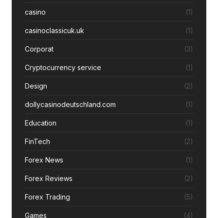
casino
(1)
casinoclassicuk.uk
(1)
Corporat
(3)
Cryptocurrency service
(1)
Design
(2)
dollycasinodeutschland.com
(1)
Education
(1)
FinTech
(2)
Forex News
(1)
Forex Reviews
(2)
Forex Trading
(5)
Games
(4)