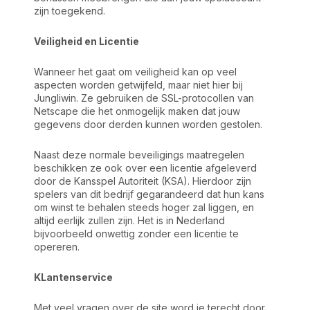
zijn toegekend.
Veiligheid en Licentie
Wanneer het gaat om veiligheid kan op veel
aspecten worden getwijfeld, maar niet hier bij
Jungliwin. Ze gebruiken de SSL-protocollen van
Netscape die het onmogelijk maken dat jouw
gegevens door derden kunnen worden gestolen.
Naast deze normale beveiligings maatregelen
beschikken ze ook over een licentie afgeleverd
door de Kansspel Autoriteit (KSA). Hierdoor zijn
spelers van dit bedrijf gegarandeerd dat hun kans
om winst te behalen steeds hoger zal liggen, en
altijd eerlijk zullen zijn. Het is in Nederland
bijvoorbeeld onwettig zonder een licentie te
opereren.
KLantenservice
Met veel vragen over de site word je terecht door