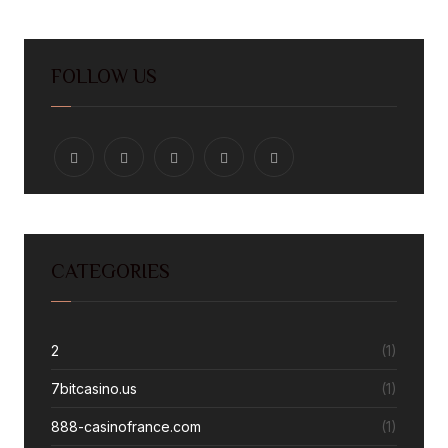
FOLLOW US
CATEGORIES
2
(1)
7bitcasino.us
(1)
888-casinofrance.com
(1)