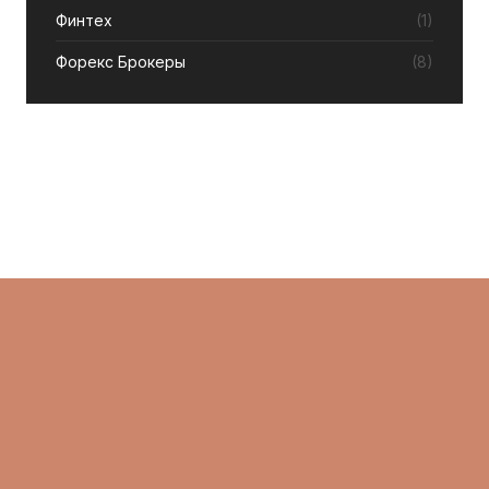
Финтех
(1)
Форекс Брокеры
(8)