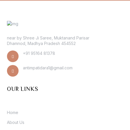
near by Shree Ji Saree, Muktanand Parisar
Dhamnod, Madhya Pradesh 454552
+91 95164 81378
antimpatidara1@gmail.com
OUR LINKS
Home
About Us