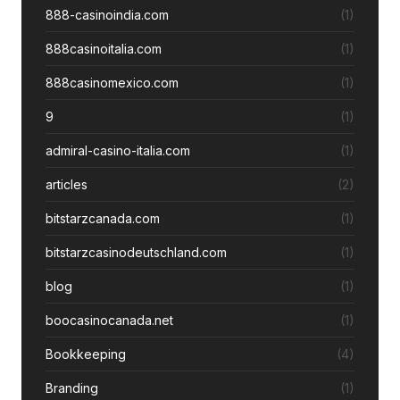
888-casinoindia.com
(1)
888casinoitalia.com
(1)
888casinomexico.com
(1)
9
(1)
admiral-casino-italia.com
(1)
articles
(2)
bitstarzcanada.com
(1)
bitstarzcasinodeutschland.com
(1)
blog
(1)
boocasinocanada.net
(1)
Bookkeeping
(4)
Branding
(1)