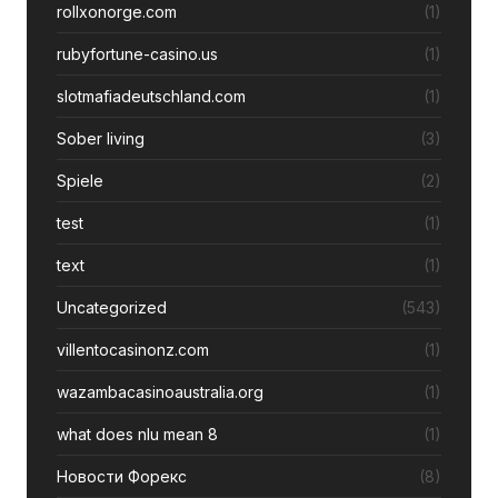
rollxonorge.com
(1)
rubyfortune-casino.us
(1)
slotmafiadeutschland.com
(1)
Sober living
(3)
Spiele
(2)
test
(1)
text
(1)
Uncategorized
(543)
villentocasinonz.com
(1)
wazambacasinoaustralia.org
(1)
what does nlu mean 8
(1)
Новости Форекс
(8)