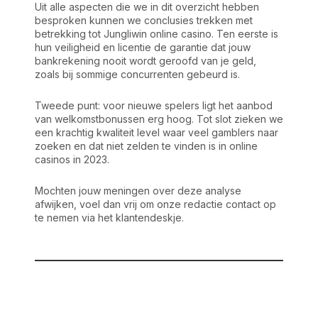
Uit alle aspecten die we in dit overzicht hebben
besproken kunnen we conclusies trekken met
betrekking tot Jungliwin online casino. Ten eerste is
hun veiligheid en licentie de garantie dat jouw
bankrekening nooit wordt geroofd van je geld,
zoals bij sommige concurrenten gebeurd is.
Tweede punt: voor nieuwe spelers ligt het aanbod
van welkomstbonussen erg hoog. Tot slot zieken we
een krachtig kwaliteit level waar veel gamblers naar
zoeken en dat niet zelden te vinden is in online
casinos in 2023.
Mochten jouw meningen over deze analyse
afwijken, voel dan vrij om onze redactie contact op
te nemen via het klantendeskje.