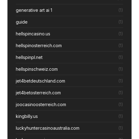
generative art ai 1
(1)
guide
(1)
hellspincasino.us
(1)
hellspinosterreich.com
(1)
hellspinpl.net
(1)
hellspinschweiz.com
(1)
jet4betdeutschland.com
(1)
jet4betosterreich.com
(1)
joocasinoosterreich.com
(1)
kingbilly.us
(1)
luckyhuntercasinoaustralia.com
(1)