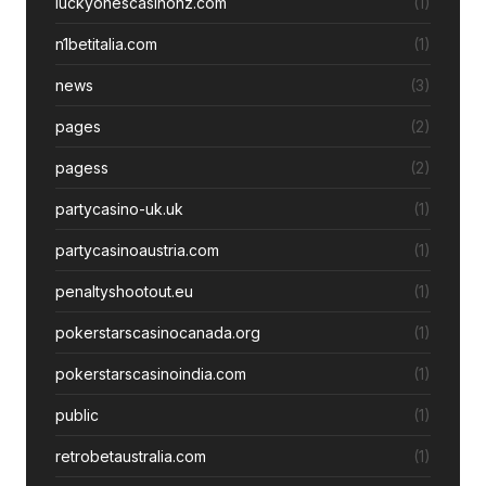
luckyonescasinonz.com
(1)
n1betitalia.com
(1)
news
(3)
pages
(2)
pagess
(2)
partycasino-uk.uk
(1)
partycasinoaustria.com
(1)
penaltyshootout.eu
(1)
pokerstarscasinocanada.org
(1)
pokerstarscasinoindia.com
(1)
public
(1)
retrobetaustralia.com
(1)