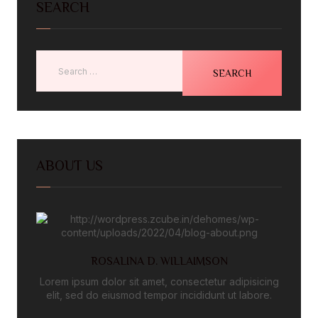
SEARCH
ABOUT US
ROSALINA D. WILLAIMSON
Lorem ipsum dolor sit amet, consectetur adipisicing
elit, sed do eiusmod tempor incididunt ut labore.