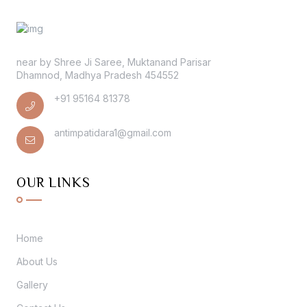
near by Shree Ji Saree, Muktanand Parisar
Dhamnod, Madhya Pradesh 454552
+91 95164 81378
antimpatidara1@gmail.com
OUR LINKS
Home
About Us
Gallery