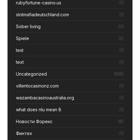
rubyfortune-casino.us
(1)
slotmafiadeutschland.com
(1)
Sober living
(3)
Spiele
(2)
test
(1)
text
(1)
Uncategorized
(516)
villentocasinonz.com
(1)
wazambacasinoaustralia.org
(1)
what does nlu mean 8
(1)
Новости Форекс
(8)
Финтех
(1)