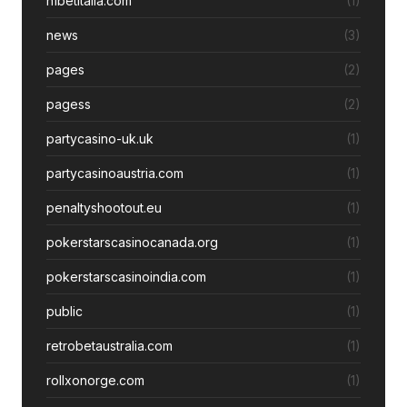
n1betitalia.com
(1)
news
(3)
pages
(2)
pagess
(2)
partycasino-uk.uk
(1)
partycasinoaustria.com
(1)
penaltyshootout.eu
(1)
pokerstarscasinocanada.org
(1)
pokerstarscasinoindia.com
(1)
public
(1)
retrobetaustralia.com
(1)
rollxonorge.com
(1)