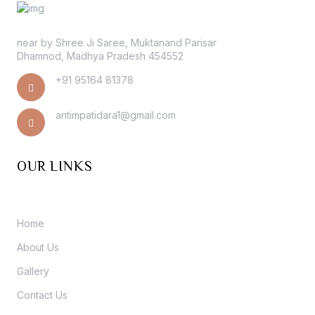
near by Shree Ji Saree, Muktanand Parisar
Dhamnod, Madhya Pradesh 454552
+91 95164 81378
antimpatidara1@gmail.com
OUR LINKS
Home
About Us
Gallery
Contact Us