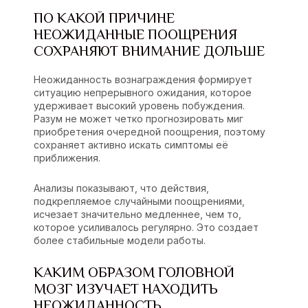
ПО КАКОЙ ПРИЧИНЕ
НЕОЖИДАННЫЕ ПООЩРЕНИЯ
СОХРАНЯЮТ ВНИМАНИЕ ДОЛЬШЕ
Неожиданность вознаграждения формирует
ситуацию непрерывного ожидания, которое
удерживает высокий уровень побуждения.
Разум не может четко прогнозировать миг
приобретения очередной поощрения, поэтому
сохраняет активно искать симптомы её
приближения.
Анализы показывают, что действия,
подкрепляемое случайными поощрениями,
исчезает значительно медленнее, чем то,
которое усиливалось регулярно. Это создает
более стабильные модели работы.
КАКИМ ОБРАЗОМ ГОЛОВНОЙ
МОЗГ ИЗУЧАЕТ НАХОДИТЬ
НЕОЖИДАННОСТЬ