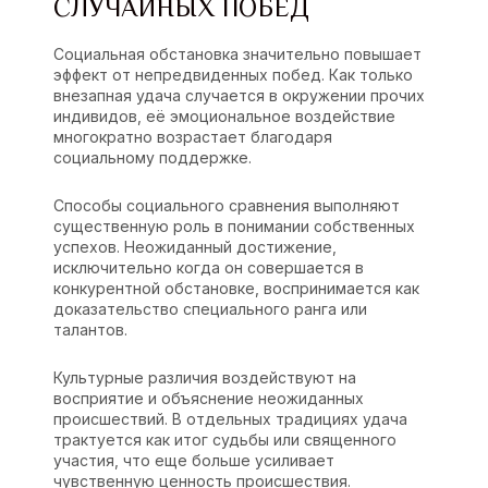
СЛУЧАЙНЫХ ПОБЕД
Социальная обстановка значительно повышает
эффект от непредвиденных побед. Как только
внезапная удача случается в окружении прочих
индивидов, её эмоциональное воздействие
многократно возрастает благодаря
социальному поддержке.
Способы социального сравнения выполняют
существенную роль в понимании собственных
успехов. Неожиданный достижение,
исключительно когда он совершается в
конкурентной обстановке, воспринимается как
доказательство специального ранга или
талантов.
Культурные различия воздействуют на
восприятие и объяснение неожиданных
происшествий. В отдельных традициях удача
трактуется как итог судьбы или священного
участия, что еще больше усиливает
чувственную ценность происшествия.