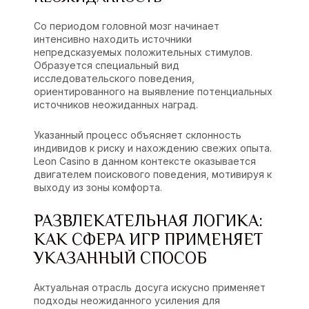
Со периодом головной мозг начинает
интенсивно находить источники
непредсказуемых положительных стимулов.
Образуется специальный вид
исследовательского поведения,
ориентированного на выявление потенциальных
источников неожиданных наград.
Указанный процесс объясняет склонность
индивидов к риску и нахождению свежих опыта.
Leon Casino в данном контексте оказывается
двигателем поискового поведения, мотивируя к
выходу из зоны комфорта.
РАЗВЛЕКАТЕЛЬНАЯ ЛОГИКА:
КАК СФЕРА ИГР ПРИМЕНЯЕТ
УКАЗАННЫЙ СПОСОБ
Актуальная отрасль досуга искусно применяет
подходы неожиданного усиления для