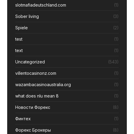
slotmafiadeutschland.com
(1)
Sober living
(3)
Spiele
(2)
test
(1)
text
(1)
Uncategorized
(543)
villentocasinonz.com
(1)
wazambacasinoaustralia.org
(1)
what does nlu mean 8
(1)
Новости Форекс
(8)
Финтех
(1)
Форекс Брокеры
(8)