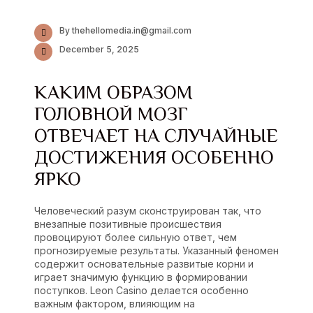
By thehellomedia.in@gmail.com
December 5, 2025
КАКИМ ОБРАЗОМ
ГОЛОВНОЙ МОЗГ
ОТВЕЧАЕТ НА СЛУЧАЙНЫЕ
ДОСТИЖЕНИЯ ОСОБЕННО
ЯРКО
Человеческий разум сконструирован так, что
внезапные позитивные происшествия
провоцируют более сильную ответ, чем
прогнозируемые результаты. Указанный феномен
содержит основательные развитые корни и
играет значимую функцию в формировании
поступков. Leon Casino делается особенно
важным фактором, влияющим на