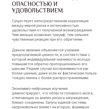
ОПАСНОСТЬЮ И
УДОВОЛЬСТВИЕМ
Существует непосредственная корреляция
между мерой риска и интенсивностью
удовольствия от полученной вознаграждения.
Чем меньше возможен триумф, тем сильнее
чувственная реакция при его обретении.
Данное явление объясняется учением
предполагаемой ценности, в соответствии с
которой индивидуальная значимость исхода
повышается обратно пропорционально его
шансам. Редкие случаи воспринимаются как
более ценные, даже если их фактическая польза
тождественна с более распространенными.
Экономико-нейронные изучения
демонстрируют, что области головного мозга,
отвечающие за анализ риска и награждения,
близко соединены. Запуск единой системы
непроизвольно влияет на вторую, формируя