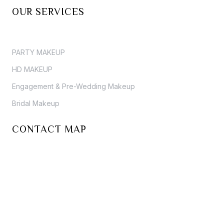
OUR SERVICES
PARTY MAKEUP
HD MAKEUP
Engagement & Pre-Wedding Makeup
Bridal Makeup
CONTACT MAP