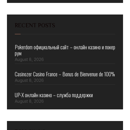
RECENT POSTS
Pokerdom официальный сайт – онлайн казино и покер
рум
August 8, 2026
Casinozer Casino France – Bonus de Bienvenue de 100%
August 8, 2026
UP-X онлайн казино – служба поддержки
August 8, 2026