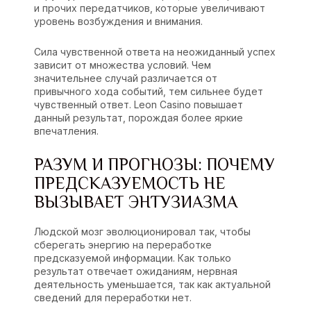
и прочих передатчиков, которые увеличивают
уровень возбуждения и внимания.
Сила чувственной ответа на неожиданный успех
зависит от множества условий. Чем
значительнее случай различается от
привычного хода событий, тем сильнее будет
чувственный ответ. Leon Casino повышает
данный результат, порождая более яркие
впечатления.
РАЗУМ И ПРОГНОЗЫ: ПОЧЕМУ
ПРЕДСКАЗУЕМОСТЬ НЕ
ВЫЗЫВАЕТ ЭНТУЗИАЗМА
Людской мозг эволюционировал так, чтобы
сберегать энергию на переработке
предсказуемой информации. Как только
результат отвечает ожиданиям, нервная
деятельность уменьшается, так как актуальной
сведений для переработки нет.