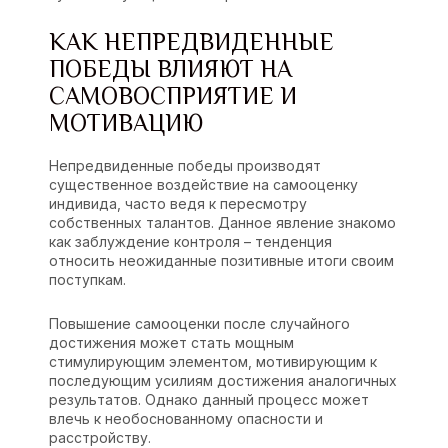
КАК НЕПРЕДВИДЕННЫЕ
ПОБЕДЫ ВЛИЯЮТ НА
САМОВОСПРИЯТИЕ И
МОТИВАЦИЮ
Непредвиденные победы производят
существенное воздействие на самооценку
индивида, часто ведя к пересмотру
собственных талантов. Данное явление знакомо
как заблуждение контроля – тенденция
относить неожиданные позитивные итоги своим
поступкам.
Повышение самооценки после случайного
достижения может стать мощным
стимулирующим элементом, мотивирующим к
последующим усилиям достижения аналогичных
результатов. Однако данный процесс может
влечь к необоснованному опасности и
расстройству.