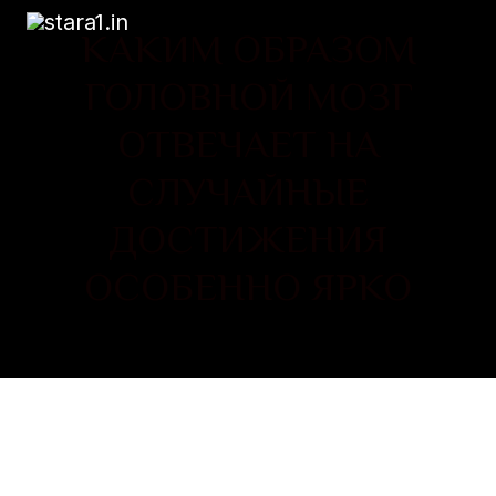
КАКИМ ОБРАЗОМ
ГОЛОВНОЙ МОЗГ
ОТВЕЧАЕТ НА
СЛУЧАЙНЫЕ
ДОСТИЖЕНИЯ
ОСОБЕННО ЯРКО