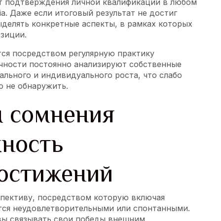
т подтверждения личной квалификации в любом
a. Даже если итоговый результат не достиг
ыделять конкретные аспекты, в рамках которых
зиции.
тся посредством регулярную практику
ичности постоянно анализируют собственные
льного и индивидуального роста, что слабо
 не обнаружить.
м сомнения
ность
остижений
ективу, посредством которую включая
ся неудовлетворительными или спонтанными.
вы связывать свои победы внешним