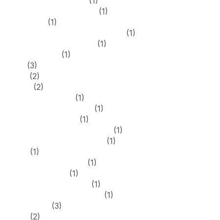
jet4betosterreich.com
(1)
joocasinoosterreich.com
(1)
kingbilly.us
(1)
luckyhuntercasinoaustralia.com
(1)
luckyonescasinonz.com
(1)
n1betitalia.com
(1)
news
(3)
pages
(2)
pagess
(2)
partycasino-uk.uk
(1)
partycasinoaustria.com
(1)
penaltyshootout.eu
(1)
pokerstarscasinocanada.org
(1)
pokerstarscasinoindia.com
(1)
public
(1)
retrobetaustralia.com
(1)
rollxonorge.com
(1)
rubyfortune-casino.us
(1)
slotmafiadeutschland.com
(1)
Sober living
(3)
Spiele
(2)