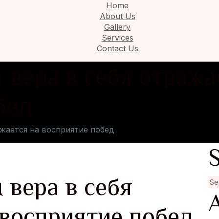
Home
About Us
Gallery
Services
Contact Us
 вера в себя отража
бед
ажается на восприятие побед
 вера в себя
 восприятие побед