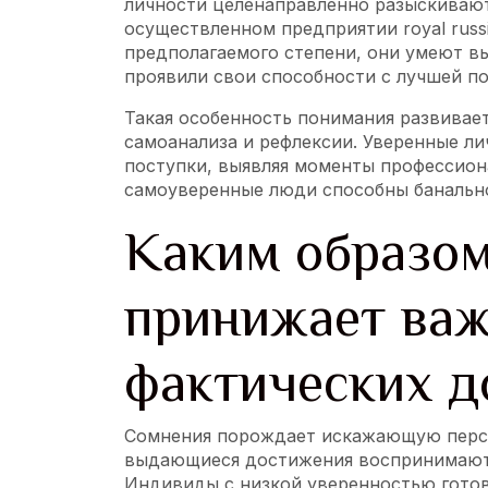
личности целенаправленно разыскиваю
осуществленном предприятии royal russi
предполагаемого степени, они умеют в
проявили свои способности с лучшей по
Такая особенность понимания развивае
самоанализа и рефлексии. Уверенные л
поступки, выявляя моменты профессиона
самоуверенные люди способны банально
Каким образо
принижает важ
фактических д
Сомнения порождает искажающую персп
выдающиеся достижения воспринимают
Индивиды с низкой уверенностью гото