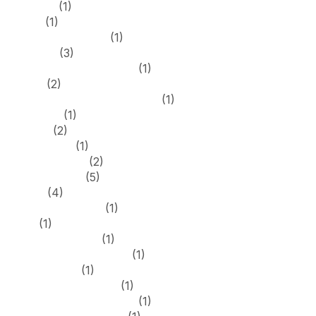
Branding
(1)
casino
(1)
casinoclassicuk.uk
(1)
Corporat
(3)
Cryptocurrency service
(1)
Design
(2)
dollycasinodeutschland.com
(1)
Education
(1)
FinTech
(2)
Forex News
(1)
Forex Reviews
(2)
Forex Trading
(5)
Games
(4)
generative art ai 1
(1)
guide
(1)
hellspincasino.us
(1)
hellspinosterreich.com
(1)
hellspinpl.net
(1)
hellspinschweiz.com
(1)
jet4betdeutschland.com
(1)