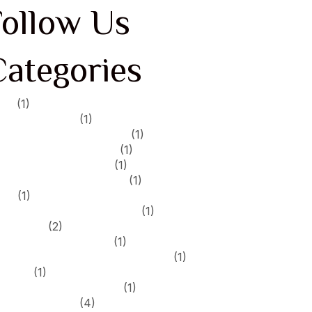
Follow Us
Categories
2
(1)
7bitcasino.us
(1)
888-casinofrance.com
(1)
888-casinoindia.com
(1)
888casinoitalia.com
(1)
888casinomexico.com
(1)
9
(1)
admiral-casino-italia.com
(1)
articles
(2)
bitstarzcanada.com
(1)
bitstarzcasinodeutschland.com
(1)
blog
(1)
boocasinocanada.net
(1)
Bookkeeping
(4)