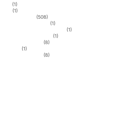
test
(1)
text
(1)
Uncategorized
(508)
villentocasinonz.com
(1)
wazambacasinoaustralia.org
(1)
what does nlu mean 8
(1)
Новости Форекс
(8)
Финтех
(1)
Форекс Брокеры
(8)