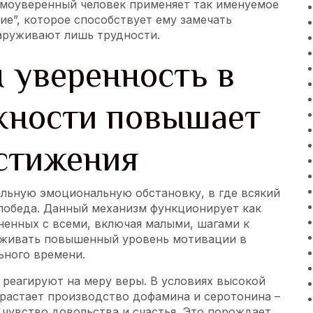
амоуверенный человек применяет так именуемое
е”, которое способствует ему замечать
наруживают лишь трудности.
 уверенность в
жности повышает
стижения
альную эмоциональную обстановку, в где всякий
 победа. Данный механизм функционирует как
ненных с всеми, включая малыми, шагами к
ерживать повышенный уровень мотивации в
ьного времени.
 реагируют на меру веры. В условиях высокой
растает производство дофамина и серотонина –
чувство довольства и счастья. Это порождает