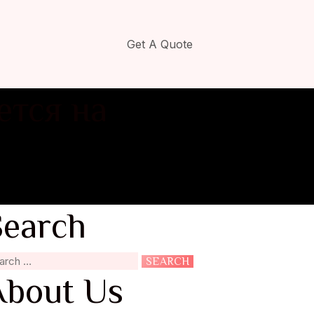
Get A Quote
ется на
Search
About Us