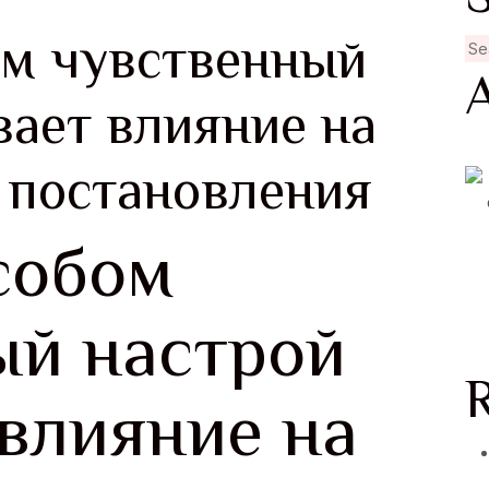
ом чувственный
вает влияние на
 постановления
собом
ый настрой
влияние на