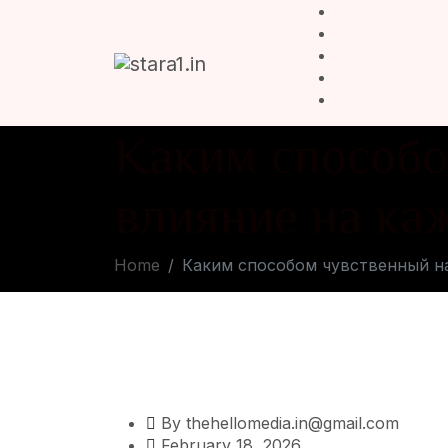
Каким способо
влияние на ка
Home
Каким способом чувственный н
By thehellomedia.in@gmail.com
February 18, 2026