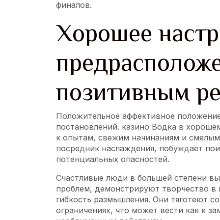
финалов.
Хорошее настр
предрасположе
позитивным р
Положительное аффективное положение
постановлений. казино Водка в хороше
к опытам, свежим начинаниям и смелым
посредник наслаждения, побуждает пои
потенциальных опасностей.
Счастливые люди в большей степени вы
проблем, демонстрируют творчество в
гибкость размышления. Они тяготеют со
ограничениях, что может вести как к з