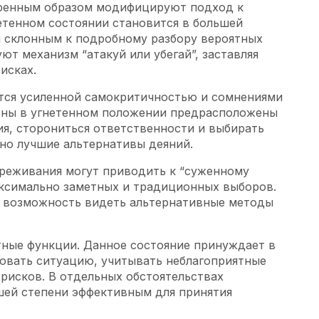
ренным образом модифицируют подход к
нетенном состоянии становится в большей
 склонным к подробному разбору вероятных
ют механизм “атакуй или убегай”, заставляя
исках.
тся усиленной самокритичностью и сомнениями
оны в угнетенном положении предрасположены
я, сторониться ответственности и выбирать
жно лучшие альтернативы деяний.
реживания могут приводить к “суженному
ксимально заметных и традиционных выборов.
и возможность видеть альтернативные методы
тные функции. Данное состояние принуждает в
овать ситуацию, учитывать неблагоприятные
рисков. В отдельных обстоятельствах
шей степени эффективным для принятия