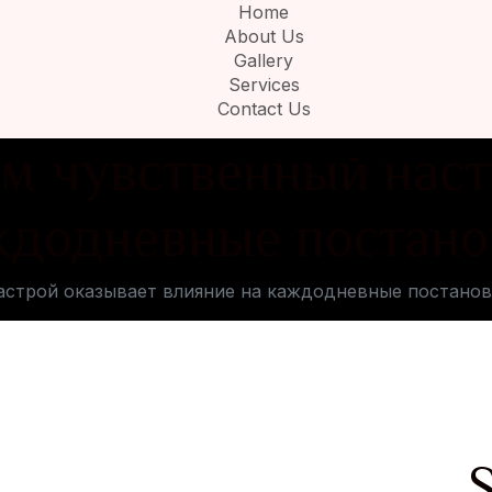
Home
About Us
Gallery
Services
Contact Us
м чувственный наст
ждодневные постан
астрой оказывает влияние на каждодневные постанов