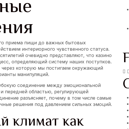
ные
ения
ого приема пищи до важных бытовых
йствием интериорного чувственного статуса.
сятилетий очевидно представляют, что
казино
есс, определяющий систему наших поступков.
, через которую мы постигаем окружающий
рианты манипуляций.
лубокую соединение между эмоциональной
 и передней областью, регулирующей
инение разъясняет, почему в том числе самые
чные решения под давлением сильных эмоций.
й климат как