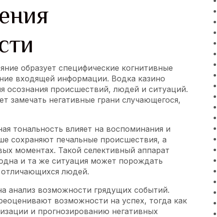
ения
сти
яние образует специфические когнитивные
ние входящей информации. Водка казино
я осознания происшествий, людей и ситуаций.
ет замечать негативные грани случающегося,
ая тональность влияет на воспоминания и
ше сохраняют печальные происшествия, а
вых моментах. Такой селективный аппарат
 одна и та же ситуация может порождать
 отличающихся людей.
а анализ возможности грядущих событий.
еоценивают возможности на успех, тогда как
изации и прогнозированию негативных