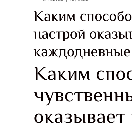
Каким способ
настрой оказы
каждодневные
Каким спо
чувственн
оказывает 