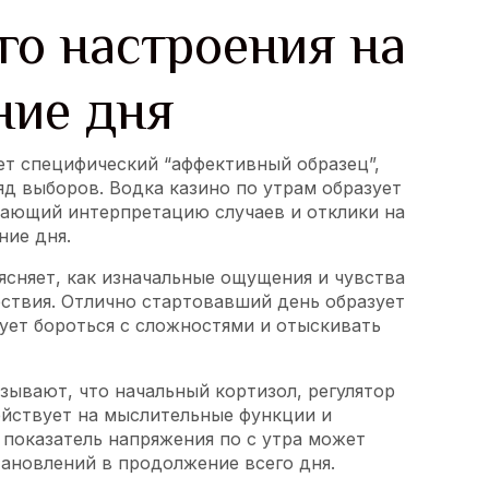
го настроения на
ние дня
ет специфический “аффективный образец”,
д выборов. Водка казино по утрам образует
ающий интерпретацию случаев и отклики на
ие дня.
ясняет, как изначальные ощущения и чувства
ствия. Отлично стартовавший день образует
ует бороться с сложностями и отыскивать
зывают, что начальный кортизол, регулятор
действует на мыслительные функции и
показатель напряжения по с утра может
ановлений в продолжение всего дня.