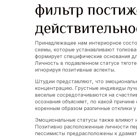
фильтр постиж
действительно
Принадлежащее нам интериорное состо
схемы, которые устанавливают толкова
формирует специфические основания дл
Личность в подавленном статусе тяготе
игнорируя позитивные аспекты.
Штудии представляют, что эмоциональн
концентрацию. Грустные индивиды луч
веселые сосредотачиваются на счастли
осознания объясняет, по какой причине
коренным образом различные отклики у
Эмоциональные статусы также влияют н
Позитивно расположенные личности пер
пессимисты предрасположены к драмат