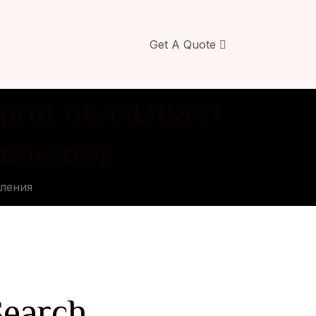
Get A Quote
рой оказывает
овления
ления
Search