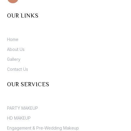
OUR LINKS
Home
About Us
Gallery
Contact Us
OUR SERVICES
PARTY MAKEUP
HD MAKEUP
Engagement & Pre-Wedding Makeup