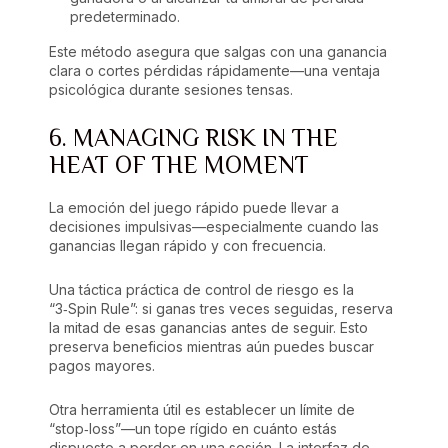
predeterminado.
Este método asegura que salgas con una ganancia
clara o cortes pérdidas rápidamente—una ventaja
psicológica durante sesiones tensas.
6. MANAGING RISK IN THE
HEAT OF THE MOMENT
La emoción del juego rápido puede llevar a
decisiones impulsivas—especialmente cuando las
ganancias llegan rápido y con frecuencia.
Una táctica práctica de control de riesgo es la
“3‑Spin Rule”: si ganas tres veces seguidas, reserva
la mitad de esas ganancias antes de seguir. Esto
preserva beneficios mientras aún puedes buscar
pagos mayores.
Otra herramienta útil es establecer un límite de
“stop‑loss”—un tope rígido en cuánto estás
dispuesto a perder en una sesión. La interfaz de