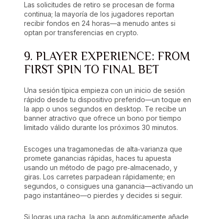
Las solicitudes de retiro se procesan de forma
continua; la mayoría de los jugadores reportan
recibir fondos en 24 horas—a menudo antes si
optan por transferencias en crypto.
9. PLAYER EXPERIENCE: FROM
FIRST SPIN TO FINAL BET
Una sesión típica empieza con un inicio de sesión
rápido desde tu dispositivo preferido—un toque en
la app o unos segundos en desktop. Te recibe un
banner atractivo que ofrece un bono por tiempo
limitado válido durante los próximos 30 minutos.
Escoges una tragamonedas de alta‑varianza que
promete ganancias rápidas, haces tu apuesta
usando un método de pago pre‑almacenado, y
giras. Los carretes parpadean rápidamente; en
segundos, o consigues una ganancia—activando un
pago instantáneo—o pierdes y decides si seguir.
Si logras una racha, la app automáticamente añade