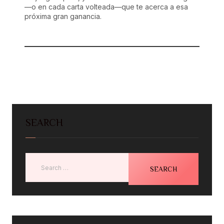
—o en cada carta volteada—que te acerca a esa
próxima gran ganancia.
SEARCH