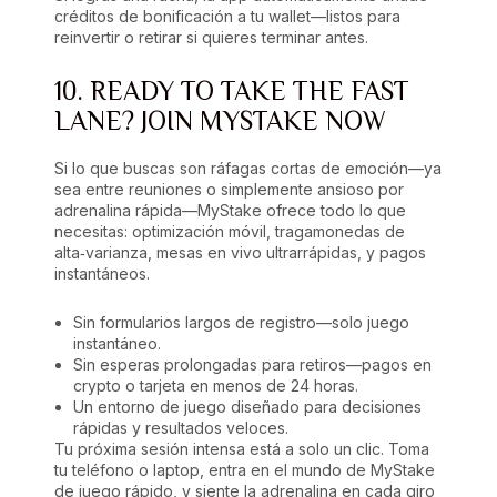
créditos de bonificación a tu wallet—listos para
reinvertir o retirar si quieres terminar antes.
10. READY TO TAKE THE FAST
LANE? JOIN MYSTAKE NOW
Si lo que buscas son ráfagas cortas de emoción—ya
sea entre reuniones o simplemente ansioso por
adrenalina rápida—
MyStake
ofrece todo lo que
necesitas: optimización móvil, tragamonedas de
alta‑varianza, mesas en vivo ultrarrápidas, y pagos
instantáneos.
Sin formularios largos de registro—solo juego
instantáneo.
Sin esperas prolongadas para retiros—pagos en
crypto o tarjeta en menos de 24 horas.
Un entorno de juego diseñado para decisiones
rápidas y resultados veloces.
Tu próxima sesión intensa está a solo un clic. Toma
tu teléfono o laptop, entra en el mundo de
MyStake
de juego rápido, y siente la adrenalina en cada giro