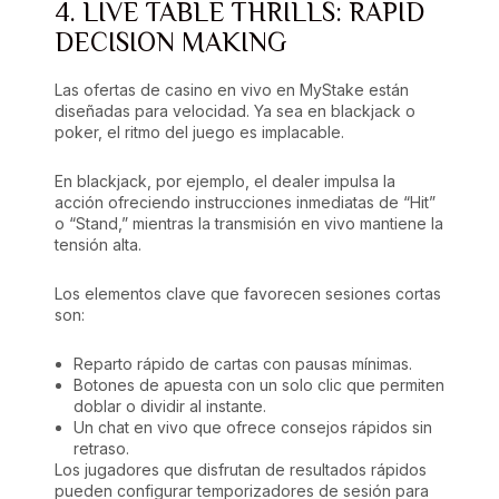
4. LIVE TABLE THRILLS: RAPID
DECISION MAKING
Las ofertas de casino en vivo en MyStake están
diseñadas para velocidad. Ya sea en blackjack o
poker, el ritmo del juego es implacable.
En blackjack, por ejemplo, el dealer impulsa la
acción ofreciendo instrucciones inmediatas de “Hit”
o “Stand,” mientras la transmisión en vivo mantiene la
tensión alta.
Los elementos clave que favorecen sesiones cortas
son:
Reparto rápido de cartas con pausas mínimas.
Botones de apuesta con un solo clic que permiten
doblar o dividir al instante.
Un chat en vivo que ofrece consejos rápidos sin
retraso.
Los jugadores que disfrutan de resultados rápidos
pueden configurar temporizadores de sesión para