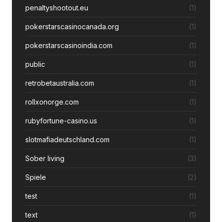
penaltyshootout.eu
(1)
pokerstarscasinocanada.org
(1)
pokerstarscasinoindia.com
(1)
public
(1)
retrobetaustralia.com
(1)
rollxonorge.com
(1)
rubyfortune-casino.us
(1)
slotmafiadeutschland.com
(1)
Sober living
(3)
Spiele
(2)
test
(1)
text
(1)