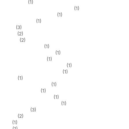
kingbilly.us
(1)
luckyhuntercasinoaustralia.com
(1)
luckyonescasinonz.com
(1)
n1betitalia.com
(1)
news
(3)
pages
(2)
pagess
(2)
partycasino-uk.uk
(1)
partycasinoaustria.com
(1)
penaltyshootout.eu
(1)
pokerstarscasinocanada.org
(1)
pokerstarscasinoindia.com
(1)
public
(1)
retrobetaustralia.com
(1)
rollxonorge.com
(1)
rubyfortune-casino.us
(1)
slotmafiadeutschland.com
(1)
Sober living
(3)
Spiele
(2)
test
(1)
text
(1)