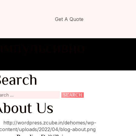
Get A Quote
 импульсивно
Search
About Us