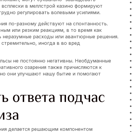
 всплески в меллстрой казино формируют
трудно регулировать волевыми усилиями.
ия по-разному действуют на спонтанность.
бным или резким реакциям, в то время как
ь неразумные расходы или авантюрные решения.
 стремительно, иногда в во вред
льсы не постоянно негативны. Необдуманные
еативного озарения также причисляются к
но они улучшают нашу бытие и помогают
ь ответа подчас
иза
ания делается решающим компонентом