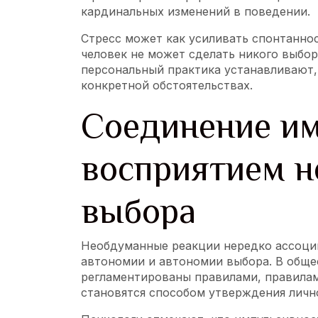
кардинальных изменений в поведении.
Стресс может как усиливать спонтаннос
человек не может сделать никого выбор
персональный практика устанавливают, 
конкретной обстоятельствах.
Соединение им
восприятием н
выбора
Необдуманные реакции нередко ассоци
автономии и автономии выбора. В обще
регламентированы правилами, правила
становятся способом утверждения личн