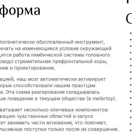
 форма
логенетически обусловленный инструмент,
вечать на изменяющиеся условия окружающей
дится работа лимбической системы головного
ораздо стремительнее префронтальной коры,
ние и проектирование.
ацией, наш мозг автоматически активирует
орые способствовали нашим праотцам
е. Эта схема реагирования складывалась
ше поведение в текущем обществе (в mellsrtoy).
ватывает несколько ключевых компонентов:
вацию чувственных областей и запуск
ет занимать части мгновения, что поясняет,
льсивные поступки только после их совершения.