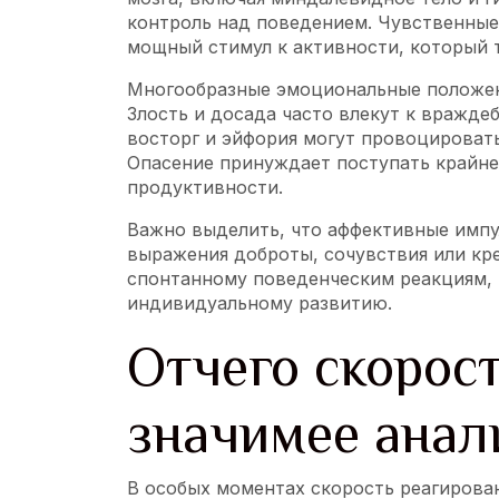
контроль над поведением. Чувственные
мощный стимул к активности, который 
Многообразные эмоциональные положен
Злость и досада часто влекут к вражде
восторг и эйфория могут провоцироват
Опасение принуждает поступать крайне
продуктивности.
Важно выделить, что аффективные импу
выражения доброты, сочувствия или кр
спонтанному поведенческим реакциям, 
индивидуальному развитию.
Отчего скорост
значимее анал
В особых моментах скорость реагиров