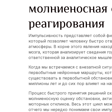
молниеносная
реагирования
Импульсивность представляет собой фи
который позволяет человеку быстро от
атмосферы. В корне этого явления нахо
мозга, которая анализирует сведения г
ответственной за аналитическое мышле
Когда мы встречаемся с внезапной ситу
первобытные нейронные маршруты, кот
существовать в первобытной обстановк
миллионы лет и до сих пор влияет на на
Процесс быстрого принятия решений ох
молниеносную оценку обстановки, акти
моторных откликов. Весь этот цикл мож
отчего мы нередко понимаем свои импу