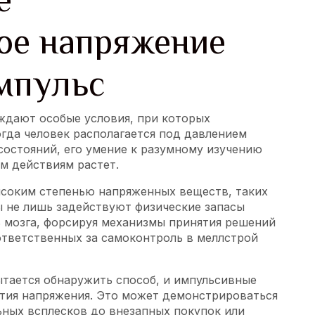
ое напряжение
мпульс
ждают особые условия, при которых
гда человек располагается под давлением
состояний, его умение к разумному изучению
м действиям растет.
ысоким степенью напряженных веществ, таких
ы не лишь задействуют физические запасы
ь мозга, форсируя механизмы принятия решений
ответственных за самоконтроль в меллстрой
тается обнаружить способ, и импульсивные
ятия напряжения. Это может демонстрироваться
ьных всплесков до внезапных покупок или