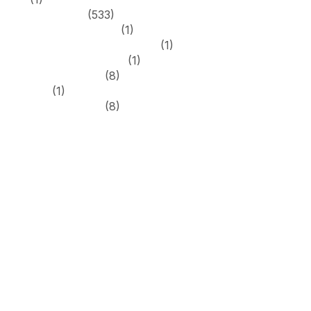
Uncategorized
(533)
villentocasinonz.com
(1)
wazambacasinoaustralia.org
(1)
what does nlu mean 8
(1)
Новости Форекс
(8)
Финтех
(1)
Форекс Брокеры
(8)