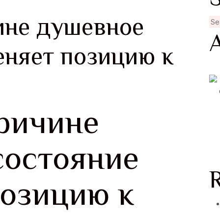
ине душевное
еняет позицию к
причине
состояние
позицию к