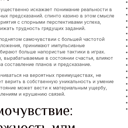
ущественно искажает понимание реальности в
ных предсказаний. спинто казино в этом смысле
приятия с спорными перспективами успеха,
ижать трудность грядущих заданий.
поднятом самочувствии с большей частотой
дложения, принимают импульсивные
бирают больше напористые тактики в играх.
 вырабатываемые в состоянии счастья, влияют
за составление планов и предсказание.
чиваться на вероятных преимуществах, не
ет верить в собственную уникальность и умение
тояние может вести к материальным ущербу,
лениям и крушению связей.
мочувствие:
ежность или