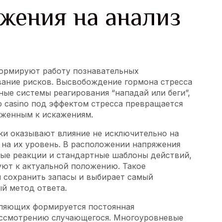
жения на анализ
ормируют работу познавательных
ание рисков. Высвобождение гормона стресса
ные системы реагирования “нападай или беги”,
o casino под эффектом стресса превращается
женным к искажениям.
и оказывают влияние не исключительно на
 на их уровень. В расположении напряжения
ые реакции и стандартные шаблоны действий,
уют к актуальной положению. Такое
я сохранить запасы и выбирает самый
й метод ответа.
вляющих формируется постоянная
ссмотрению случающегося. Многоуровневые