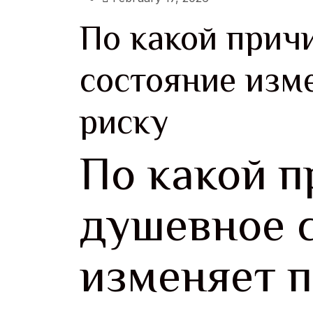
По какой прич
состояние изм
риску
По какой 
душевное 
изменяет 