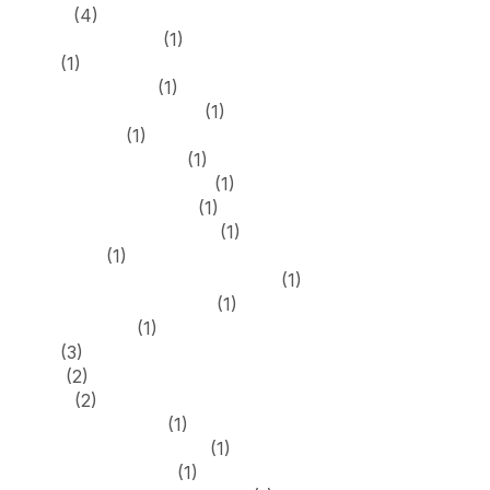
Games
(4)
generative art ai 1
(1)
guide
(1)
hellspincasino.us
(1)
hellspinosterreich.com
(1)
hellspinpl.net
(1)
hellspinschweiz.com
(1)
jet4betdeutschland.com
(1)
jet4betosterreich.com
(1)
joocasinoosterreich.com
(1)
kingbilly.us
(1)
luckyhuntercasinoaustralia.com
(1)
luckyonescasinonz.com
(1)
n1betitalia.com
(1)
news
(3)
pages
(2)
pagess
(2)
partycasino-uk.uk
(1)
partycasinoaustria.com
(1)
penaltyshootout.eu
(1)