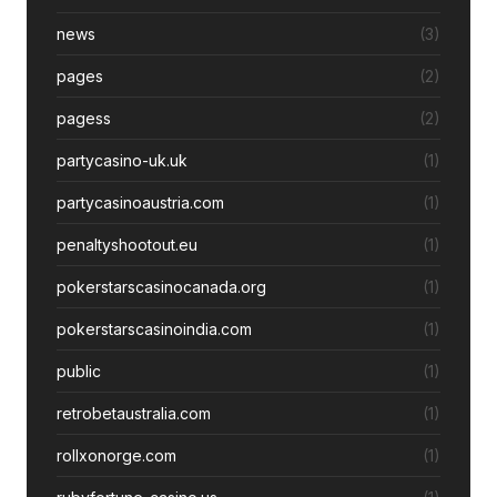
news
(3)
pages
(2)
pagess
(2)
partycasino-uk.uk
(1)
partycasinoaustria.com
(1)
penaltyshootout.eu
(1)
pokerstarscasinocanada.org
(1)
pokerstarscasinoindia.com
(1)
public
(1)
retrobetaustralia.com
(1)
rollxonorge.com
(1)