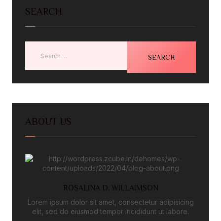
SEARCH
ABOUT US
ROSALINA D. WILLAIMSON
Lorem ipsum dolor sit amet, consectetur adipisicing
elit, sed do eiusmod tempor incididunt ut labore.