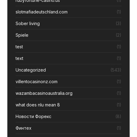
rubyfortune-casino.us
(1)
slotmafiadeutschland.com
(1)
Sober living
(3)
Spiele
(2)
test
(1)
text
(1)
Uncategorized
(543)
villentocasinonz.com
(1)
wazambacasinoaustralia.org
(1)
what does nlu mean 8
(1)
Новости Форекс
(8)
Финтех
(1)