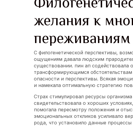
Филогенетичес
желания к мно
переживаниям
С филогенетической перспективы, воз
ощущениям давала людским прародител
существовании. пин ап содействовала 
трансформирующимся обстоятельствам 
опасности и перспективы. Всякая эмоци
и намекала оптимальную стратегию пов
Страх стимулировал ресурсы организма 
свидетельствовала о хороших условиях, 
помогала пересмотру положения и отыс
эмоциональных откликов усиливало вер
рода, что установило данные процессы 