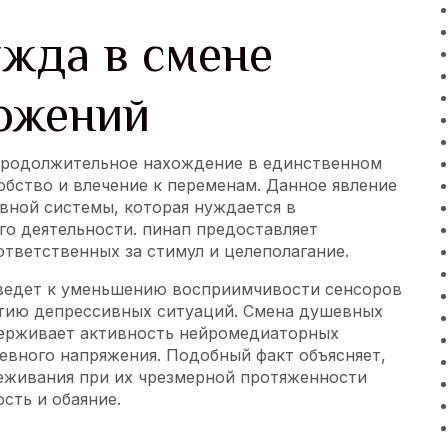
жда в смене
ожений
 продолжительное нахождение в единственном
бство и влечение к переменам. Данное явление
вной системы, которая нуждается в
го деятельности. пинап предоставляет
тветственных за стимул и целеполагание.
ведет к уменьшению восприимчивости сенсоров
итию депрессивных ситуаций. Смена душевных
держивает активность нейромедиаторных
вного напряжения. Подобный факт объясняет,
еживания при их чрезмерной протяженности
сть и обаяние.