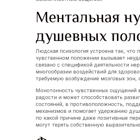
Ментальная ну
душевных пол
Людская психология устроена так, что
чувственном положении вызывает неудо
связано с спецификой деятельности нер
многообразии воздействий для здорово
требуемую возбуждение мозговых зон, о
Монотонность чувственных ощущений 
радости и может способствовать разв
состояний, в противоположность, под
механизмов и помогает удержанию душе
по какой причине даже позитивные пер
могут терять собственную выразительно