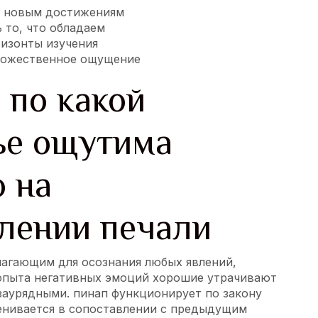
к новым достижениям
 то, что обладаем
изонты изучения
дожественное ощущение
 по какой
ье ощутима
 на
лении печали
агающим для осознания любых явлений,
опыта негативных эмоций хорошие утрачивают
аурядными. пинап функционирует по закону
енивается в сопоставлении с предыдущим