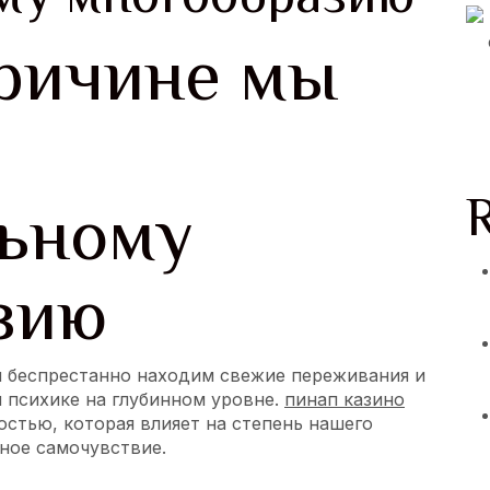
причине мы
ьному
зию
мы беспрестанно находим свежие переживания и
 психике на глубинном уровне.
пинап казино
стью, которая влияет на степень нашего
ное самочувствие.