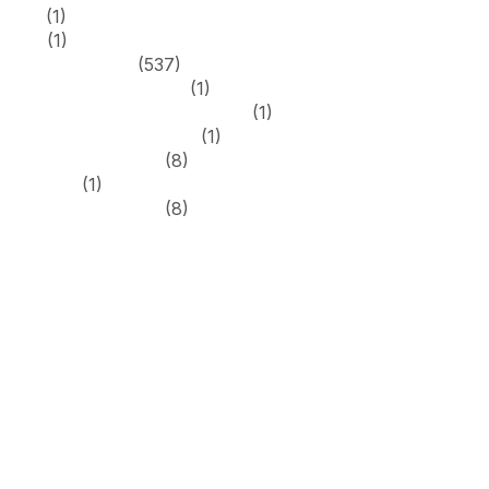
test
(1)
text
(1)
Uncategorized
(537)
villentocasinonz.com
(1)
wazambacasinoaustralia.org
(1)
what does nlu mean 8
(1)
Новости Форекс
(8)
Финтех
(1)
Форекс Брокеры
(8)