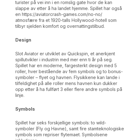
turister på vei inn i en romslig gate hvor de kan
slappe av etter å ha landet hjemme. Spillet har også
en
https://aviatorcrash-games.com/no-no/
atmosfære fra et 1920-talls Hollywood-hotell som
tilbyr sjelden komfort og overnattingstilbud.
Design
Slot Aviator er utviklet av Quickspin, et anerkjent
spillutvikler i industrin med mer enn ti år på seg.
Spillet har en moderne, fargesterkt design med 5
roller, hver bestående av fem symbols og to bonus-
symboler – flyet og havnen. Flysikkene kan lande i
tilfeldighet på alle roller mens havnen kun dukker
opp etter å ha fullført 3 eller flere andre symbols på
linje.
Symbols
Spillet har seks forskjellige symbols: to wild-
symboler (Fly og Havne), samt fire stamteknologiske
symbols som repriser flytemaet. Symbolsene