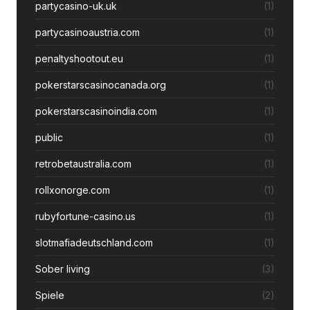
partycasino-uk.uk
(1)
partycasinoaustria.com
(1)
penaltyshootout.eu
(1)
pokerstarscasinocanada.org
(1)
pokerstarscasinoindia.com
(1)
public
(1)
retrobetaustralia.com
(1)
rollxonorge.com
(1)
rubyfortune-casino.us
(1)
slotmafiadeutschland.com
(1)
Sober living
(3)
Spiele
(2)