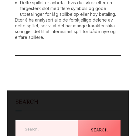
Dette spillet er anbefalt hvis du søker etter en
fargesterk slot med flere symbols og gode
utbetalinger for låg spillbeløp eller høy betaling.
Etter å ha analysert alle de forskjellige delene av
dette spillet, ser vi at det har mange karakteristika
som gjør det til et interessant spill for både nye og
erfare spillere.
SEARCH