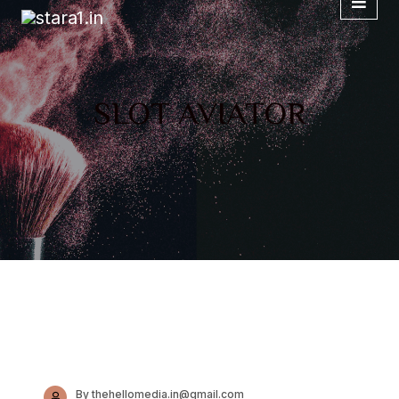
SLOT AVIATOR
By thehellomedia.in@gmail.com