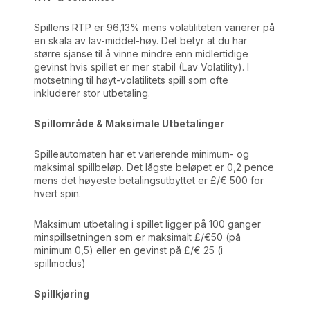
Spillens RTP er 96,13% mens volatiliteten varierer på
en skala av lav-middel-høy. Det betyr at du har
større sjanse til å vinne mindre enn midlertidige
gevinst hvis spillet er mer stabil (Lav Volatility). I
motsetning til høyt-volatilitets spill som ofte
inkluderer stor utbetaling.
Spillområde & Maksimale Utbetalinger
Spilleautomaten har et varierende minimum- og
maksimal spillbeløp. Det lågste beløpet er 0,2 pence
mens det høyeste betalingsutbyttet er £/€ 500 for
hvert spin.
Maksimum utbetaling i spillet ligger på 100 ganger
minspillsetningen som er maksimalt £/€50 (på
minimum 0,5) eller en gevinst på £/€ 25 (i
spillmodus)
Spillkjøring