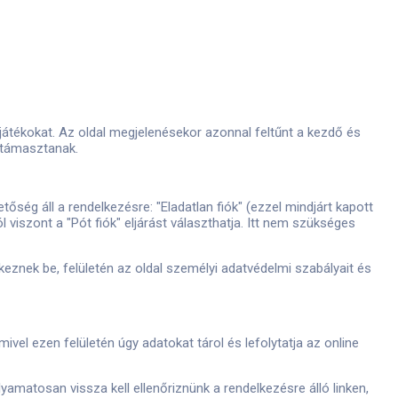
átékokat. Az oldal megjelenésekor azonnal feltűnt a kezdő és
látámasztanak.
tőség áll a rendelkezésre: "Eladatlan fiók" (ezzel mindjárt kapott
iszont a "Pót fiók" eljárást választhatja. Itt nem szükséges
keznek be, felületén az oldal személyi adatvédelmi szabályait és
el ezen felületén úgy adatokat tárol és lefolytatja az online
yamatosan vissza kell ellenőriznünk a rendelkezésre álló linken,