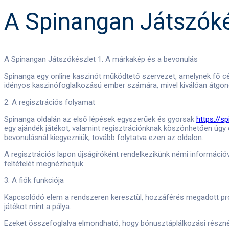
A Spinangan Játszóké
A Spinangan Játszókészlet 1. A márkakép és a bevonulás
Spinanga egy online kaszinót működtető szervezet, amelynek fő cé
idényos kaszinófoglalkozású ember számára, mivel kiválóan átgondo
2. A regisztrációs folyamat
Spinanga oldalán az első lépések egyszerűek és gyorsak
https://
egy ajándék játékot, valamint regisztrációnknak köszönhetően úgy 
bevonulásnál kiegyezniük, tovább folytatva ezen az oldalon.
A regisztrációs lapon újságíróként rendelkezikünk némi információva
feltételét megnézhetjük.
3. A fiók funkciója
Kapcsolódó elem a rendszeren keresztül, hozzáférés megadott profi
játékot mint a pálya.
Ezeket összefoglalva elmondható, hogy bónusztáplálkozási résznél v