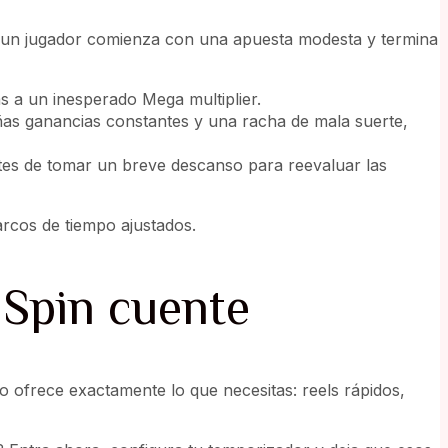
e un jugador comienza con una apuesta modesta y termina
as a un inesperado Mega multiplier.
eñas ganancias constantes y una racha de mala suerte,
tes de tomar un breve descanso para reevaluar las
marcos de tiempo ajustados.
 Spin cuente
o ofrece exactamente lo que necesitas: reels rápidos,