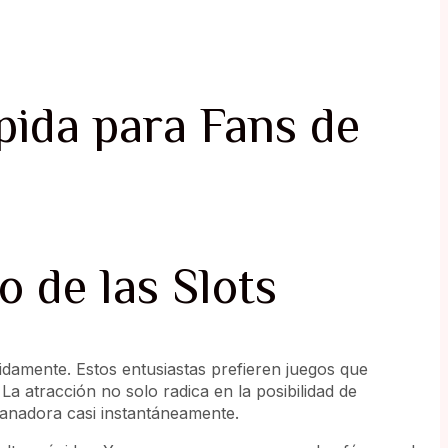
pida para Fans de
o de las Slots
pidamente. Estos entusiastas prefieren juegos que
a atracción no solo radica en la posibilidad de
ganadora casi instantáneamente.