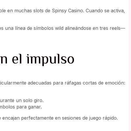
ble en muchas slots de Spinsy Casino. Cuando se activa,
s una línea de símbolos wild alineándose en tres reels—
n el impulso
ticularmente adecuadas para ráfagas cortas de emoción:
urante un solo giro.
ímbolos para ganar.
e encajan perfectamente en sesiones de juego rápido.