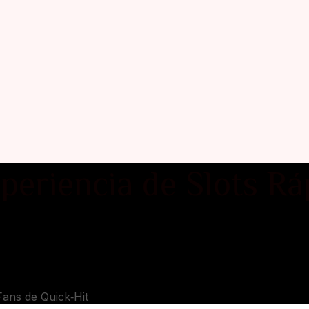
periencia de Slots Rá
Fans de Quick‑Hit