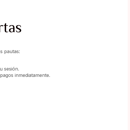
rtas
as pautas:
u sesión.
 pagos inmediatamente.