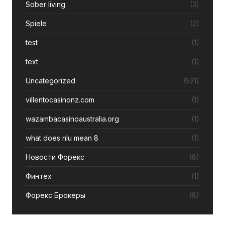
Sober living
(3)
Spiele
(2)
test
(1)
text
(1)
Uncategorized
(521)
villentocasinonz.com
(1)
wazambacasinoaustralia.org
(1)
what does nlu mean 8
(1)
Новости Форекс
(8)
Финтех
(1)
Форекс Брокеры
(8)