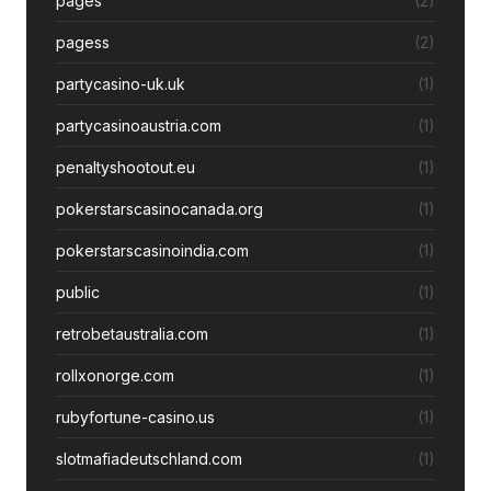
pages
(2)
pagess
(2)
partycasino-uk.uk
(1)
partycasinoaustria.com
(1)
penaltyshootout.eu
(1)
pokerstarscasinocanada.org
(1)
pokerstarscasinoindia.com
(1)
public
(1)
retrobetaustralia.com
(1)
rollxonorge.com
(1)
rubyfortune-casino.us
(1)
slotmafiadeutschland.com
(1)