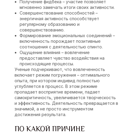
Получение фидбека – участие позволяет
мгновенно замечать итоги своих активности.
Совершенствование способностей –
энергичная активность способствует
регулярному образованию и
совершенствованию.
Формирование эмоциональных соединений –
включенность порождает позитивные
соотношения с деятельностью спинто.
Ощущение влияния – вовлечение
предоставляет чувство воздействия на
происходящие процессы.
Ученые подчеркивают, что вовлеченность
включает режим погружения – оптимального
опыта, при котором индивид полностью
углубляется в процесс. В этом режиме
пропадает восприятие времени, падает
самокритичность, увеличивается творческость
и эффективность. Деятельность превращается в
значимой, а не просто инструментом
достижения результата.
ПО КАКОЙ ПРИЧИНЕ