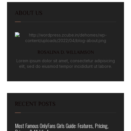
ABOUT US
ROSALINA D. WILLAIMSON
Lorem ipsum dolor sit amet, consectetur adipisicing
elit, sed do eiusmod tempor incididunt ut labore.
RECENT POSTS
Most Famous OnlyFans Girls Guide: Features, Pricing,