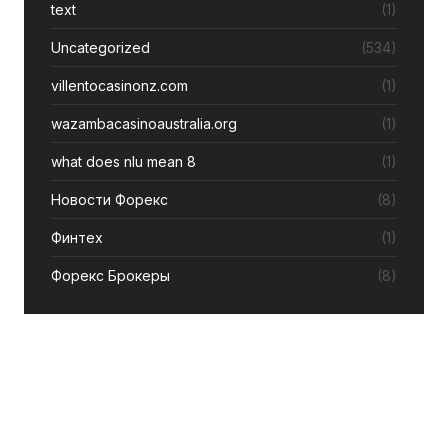
text
(1)
Uncategorized
(534)
villentocasinonz.com
(1)
wazambacasinoaustralia.org
(1)
what does nlu mean 8
(1)
Новости Форекс
(8)
Финтех
(1)
Форекс Брокеры
(8)