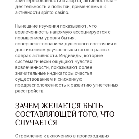
заинтересованности и азарта, активностная –
деятельность и попытки, применяемые к
активности spinto casino.
Нынешние изучения показывают, что
вовлеченность напрямую ассоциируется с
повышением уровня бытия,
совершенствованием душевного состояния и
достижением улучшенных итогов в разных
сферах активности. Индивиды, которые
систематически ощущают чувство
вовлеченности, показывают более
значительные индикаторы счастья
существованием и сниженную
предрасположенность к развитию угнетенных
расстройств.
ЗАЧЕМ ЖЕЛАЕТСЯ БЫТЬ
СОСТАВЛЯЮЩЕЙ ТОГО, ЧТО
СЛУЧАЕТСЯ
Стремление к включению в происходящих