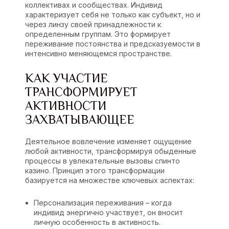
коллективах и сообществах. Индивид
характеризует себя не только как субъект, но и
через линзу своей принадлежности к
определенным группам. Это формирует
переживание постоянства и предсказуемости в
интенсивно меняющемся пространстве.
КАК УЧАСТИЕ
ТРАНСФОРМИРУЕТ
АКТИВНОСТИ
ЗАХВАТЫВАЮЩЕЕ
Деятельное вовлечение изменяет ощущение
любой активности, трансформируя обыденные
процессы в увлекательные вызовы спинто
казино. Принцип этого трансформации
базируется на множестве ключевых аспектах:
Персонализация переживания – когда
индивид энергично участвует, он вносит
личную особенность в активность.