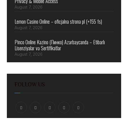
Privacy & Mobile Access
August 7, 2026
Lemon Casino Online – oficjalna strona pl (+155 fs)
August 7, 2026
Pinco Online Kazino (Пинко) Azərbaycanda – Etibarlı
Lisenziyalar və Sertifikatlar
August 7, 2026
FOLLOW US