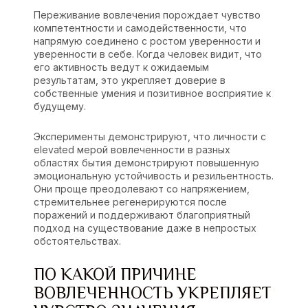
Переживание вовлечения порождает чувство
компетентности и самодейственности, что
напрямую соединено с ростом уверенности и
уверенности в себе. Когда человек видит, что
его активность ведут к ожидаемым
результатам, это укрепляет доверие в
собственные умения и позитивное восприятие к
будущему.
Эксперименты демонстрируют, что личности с
elevated мерой вовлеченности в разных
областях бытия демонстрируют повышенную
эмоциональную устойчивость и резильентность.
Они проще преодолевают со напряжением,
стремительнее регенерируются после
поражений и поддерживают благоприятный
подход на существование даже в непростых
обстоятельствах.
ПО КАКОЙ ПРИЧИНЕ
ВОВЛЕЧЕННОСТЬ УКРЕПЛЯЕТ