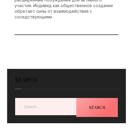
участия. Индивид как общественное создание
обретает силы от взаимодействия с
соседствующими.
SEARCH