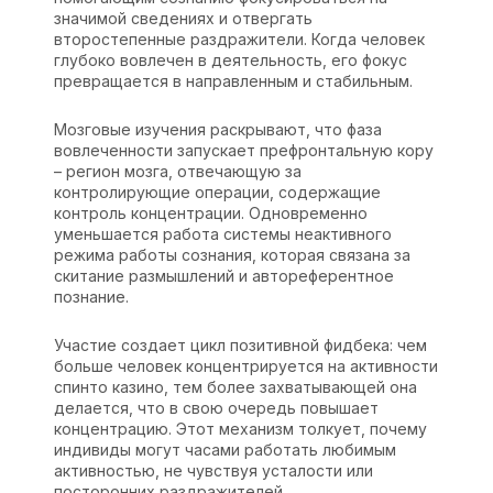
значимой сведениях и отвергать
второстепенные раздражители. Когда человек
глубоко вовлечен в деятельность, его фокус
превращается в направленным и стабильным.
Мозговые изучения раскрывают, что фаза
вовлеченности запускает префронтальную кору
– регион мозга, отвечающую за
контролирующие операции, содержащие
контроль концентрации. Одновременно
уменьшается работа системы неактивного
режима работы сознания, которая связана за
скитание размышлений и автореферентное
познание.
Участие создает цикл позитивной фидбека: чем
больше человек концентрируется на активности
спинто казино, тем более захватывающей она
делается, что в свою очередь повышает
концентрацию. Этот механизм толкует, почему
индивиды могут часами работать любимым
активностью, не чувствуя усталости или
посторонних раздражителей.