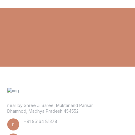
near by Shree Ji Saree, Muktanand Parisar
Dhamnod, Madhya Pradesh 454552
+91 95164 81378