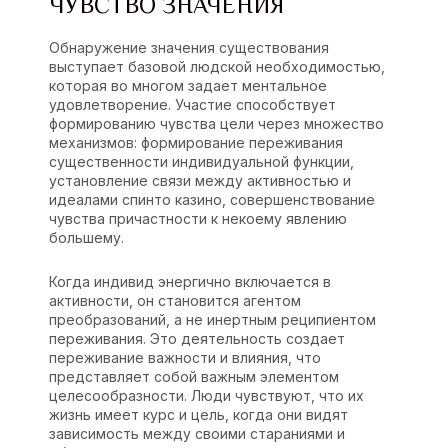
ЧУВСТВО ЗНАЧЕНИЯ
Обнаружение значения существования
выступает базовой людской необходимостью,
которая во многом задает ментальное
удовлетворение. Участие способствует
формированию чувства цели через множество
механизмов: формирование переживания
существенности индивидуальной функции,
установление связи между активностью и
идеалами спинто казино, совершенствование
чувства причастности к некоему явлению
большему.
Когда индивид энергично включается в
активности, он становится агентом
преобразований, а не инертным реципиентом
переживания. Это деятельность создает
переживание важности и влияния, что
представляет собой важным элементом
целесообразности. Люди чувствуют, что их
жизнь имеет курс и цель, когда они видят
зависимость между своими стараниями и