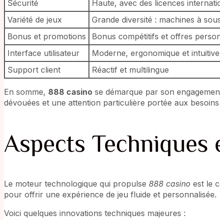
Sécurité
Haute, avec des licences internati
Variété de jeux
Grande diversité : machines à sous,
Bonus et promotions
Bonus compétitifs et offres perso
Interface utilisateur
Moderne, ergonomique et intuitive
Support client
Réactif et multilingue
En somme,
888 casino
se démarque par son engagement à 
dévouées et une attention particulière portée aux besoins
Aspects Techniques 
Le moteur technologique qui propulse
888 casino
est le 
pour offrir une expérience de jeu fluide et personnalisée.
Voici quelques innovations techniques majeures :