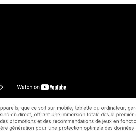
ppareils, que ce soit sur mobile, tablette ou ordinateur, ga
ino en direct, offrant une immersion totale dès le premier c
 des promotions et des recommandations de jeux en fonctio
ère génération pour une protection optimale des données p