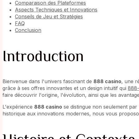
Comparaison des Plateformes
Aspects Techniques et Innovations
Conseils de Jeu et Stratégies
FAQ
Conclusion
Introduction
Bienvenue dans l'univers fascinant de
888 casino
, une r
grâce à ses offres innovantes et un design intuitif qui
888-
faire découvrir l'origine, l'évolution, ainsi que les avanta
L'expérience
888 casino
se distingue non seulement par l
historique aux innovations modernes, nous vous proposon