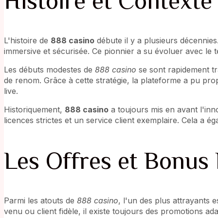
Histoire et Contexte
L'histoire de
888 casino
débute il y a plusieurs décennie
immersive et sécurisée. Ce pionnier a su évoluer avec le 
Les débuts modestes de
888 casino
se sont rapidement tr
de renom. Grâce à cette stratégie, la plateforme a pu pro
live.
Historiquement,
888 casino
a toujours mis en avant l'inno
licences strictes et un service client exemplaire. Cela a é
Les Offres et Bonus
Parmi les atouts de
888 casino
, l'un des plus attrayants
venu ou client fidèle, il existe toujours des promotions ad