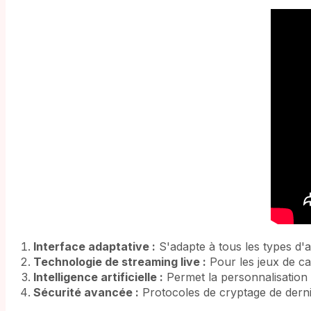
Interface adaptative :
S'adapte à tous les types d'a
Technologie de streaming live :
Pour les jeux de cas
Intelligence artificielle :
Permet la personnalisation
Sécurité avancée :
Protocoles de cryptage de derni