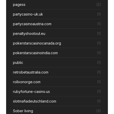
pagess
(2)
partycasino-uk.uk
(1)
partycasinoaustria.com
(1)
penaltyshootout.eu
(1)
pokerstarscasinocanada.org
(1)
pokerstarscasinoindia.com
(1)
public
(1)
retrobetaustralia.com
(1)
rollxonorge.com
(1)
rubyfortune-casino.us
(1)
slotmafiadeutschland.com
(1)
Sober living
(3)