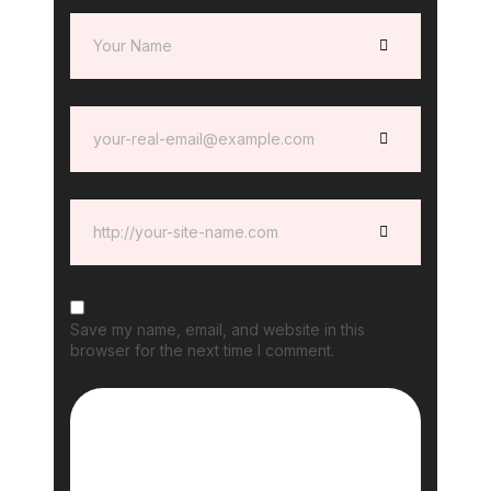
Save my name, email, and website in this
browser for the next time I comment.