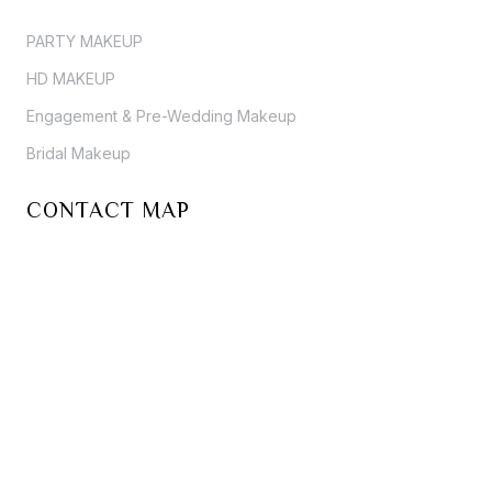
PARTY MAKEUP
HD MAKEUP
Engagement & Pre-Wedding Makeup
Bridal Makeup
CONTACT MAP