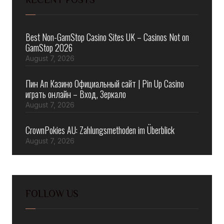
Best Non-GamStop Casino Sites UK – Casinos Not on
GamStop 2026
August 7, 2026
Пин Ап Казино Официальный сайт | Pin Up Casino
играть онлайн – Вход, Зеркало
August 7, 2026
CrownPokies AU: Zahlungsmethoden im Überblick
August 7, 2026
FOLLOW US