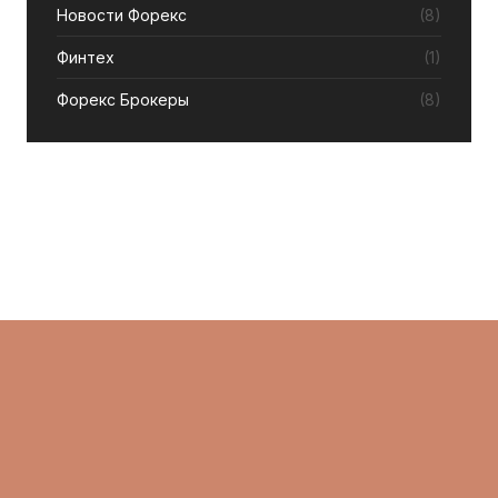
Новости Форекс
(8)
Финтех
(1)
Форекс Брокеры
(8)