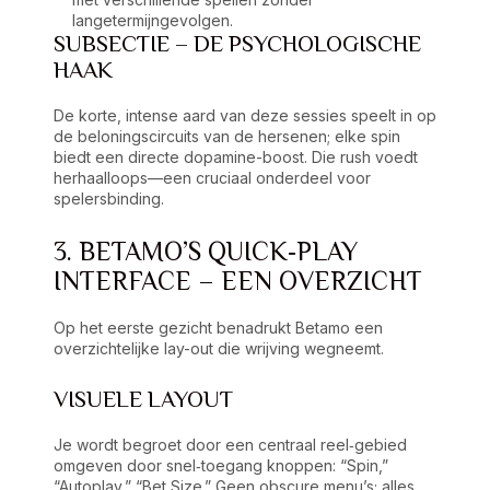
langetermijngevolgen.
SUBSECTIE – DE PSYCHOLOGISCHE
HAAK
De korte, intense aard van deze sessies speelt in op
de beloningscircuits van de hersenen; elke spin
biedt een directe dopamine-boost. Die rush voedt
herhaalloops—een cruciaal onderdeel voor
spelersbinding.
3. BETAMO’S QUICK‑PLAY
INTERFACE – EEN OVERZICHT
Op het eerste gezicht benadrukt
Betamo
een
overzichtelijke lay-out die wrijving wegneemt.
VISUELE LAYOUT
Je wordt begroet door een centraal reel‑gebied
omgeven door snel‑toegang knoppen: “Spin,”
“Autoplay,” “Bet Size.” Geen obscure menu’s; alles