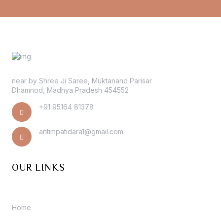
near by Shree Ji Saree, Muktanand Parisar
Dhamnod, Madhya Pradesh 454552
+91 95164 81378
antimpatidara1@gmail.com
OUR LINKS
Home