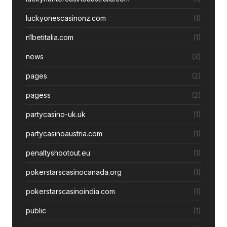
luckyonescasinonz.com
(1)
n1betitalia.com
(1)
news
(3)
pages
(2)
pagess
(2)
partycasino-uk.uk
(1)
partycasinoaustria.com
(1)
penaltyshootout.eu
(1)
pokerstarscasinocanada.org
(1)
pokerstarscasinoindia.com
(1)
public
(1)