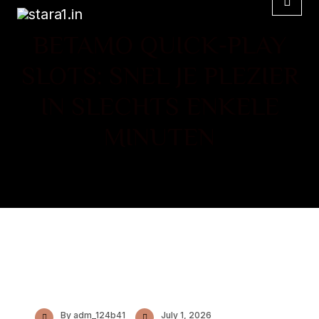
BETAMO QUICK‑PLAY
SLOTS: SNEL JE PLEZIER
IN SLECHTS ENKELE
MINUTEN
By adm_124b41
July 1, 2026