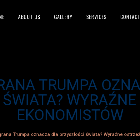
ME
ABOUT US
GALLERY
SERVICES
CONTACT
RANA TRUMPA OZNA
 ŚWIATA? WYRAŹNE
EKONOMISTÓW
grana Trumpa oznacza dla przyszłości świata? Wyraźne ostrze