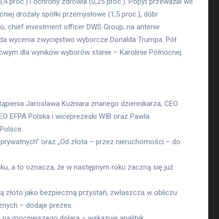
4 proc.) i ochrony zdrowia (0,25 proc.). Popyt przeważał we
iej drożały spółki przemysłowe (1,5 proc.), dóbr
o, chief investment officer DWS Group, na antenie
łda wycenia zwycięstwo wyborcze Donalda Trumpa. Pół
owym dla wyników wyborów stanie – Karolinie Północnej.
ąpienia Jarosława Kuźniara znanego dziennikarza, CEO
CEO EFPA Polska i wiceprezeski WIB oraz Pawła
Polsce.
b prywatnych” oraz „Od złota – przez nieruchomości – do
u, a to oznacza, że w następnym roku zaczną się już
ją złoto jako bezpieczną przystań, zwłaszcza w obliczu
znych – dodaje prezes.
 na mocniejszego dolara – wskazuje analityk.