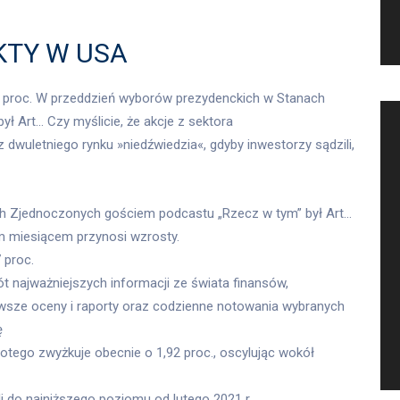
KTY W USA
0 proc. W przeddzień wyborów prezydenckich w Stanach
 Art… Czy myślicie, że akcje z sektora
dwuletniego rynku »niedźwiedzia«, gdyby inwestorzy sądzili,
h Zjednoczonych gościem podcastu „Rzecz w tym” był Art…
m miesiącem przynosi wzrosty.
 proc.
 najważniejszych informacji ze świata finansów,
sze oceny i raporty oraz codzienne notowania wybranych
ę
otego zwyżkuje obecnie o 1,92 proc., oscylując wokół
 do najniższego poziomu od lutego 2021 r.