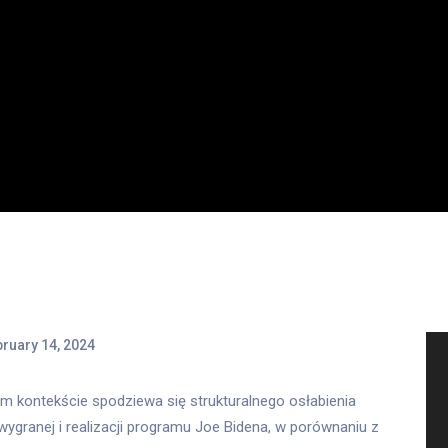
ruary 14, 2024
ym kontekście spodziewa się strukturalnego osłabienia
ygranej i realizacji programu Joe Bidena, w porównaniu z