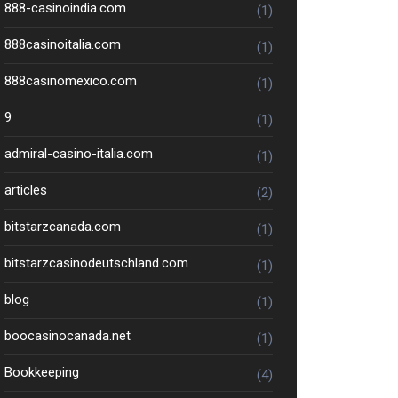
888-casinoindia.com
(1)
888casinoitalia.com
(1)
888casinomexico.com
(1)
9
(1)
admiral-casino-italia.com
(1)
articles
(2)
bitstarzcanada.com
(1)
bitstarzcasinodeutschland.com
(1)
blog
(1)
boocasinocanada.net
(1)
Bookkeeping
(4)