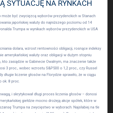
Ą SYTUACJĘ NA RYNKACH
mp może być zwycięzcą wyborów prezydenckich w Stanach
wania japońskiej waluty do najniższego poziomu od 14
e Donalda Trumpa w wynikach wyborów prezydenckich w USA
ania dolara, wzrost rentowności obligacji, rosnące indeksy
ie amerykańskiej waluty oraz obligacji w dużym stopniu
, kto zasiądzie w Gabinecie Owalnym, ma znaczenie także
ynosi 3 proc., wobec wzrostu S&P500 o 1,2 proc., czy Russel
y długie liczenie głosów na Florydzie sprawiło, że w ciągu
 ok. 8 proc.
ewagą, i skrytykował długi proces liczenia głosów – donosi
erykańskiej giełdzie mocno drożeją akcje spółek, które w
szansę Trumpa na zwycięstwo w wyborach. Najsłabiej na tle