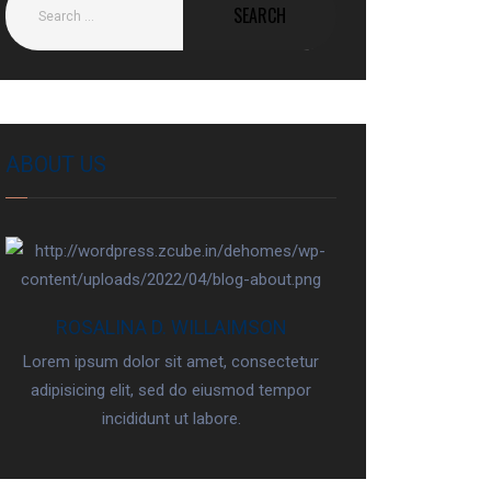
ABOUT US
ROSALINA D. WILLAIMSON
Lorem ipsum dolor sit amet, consectetur
adipisicing elit, sed do eiusmod tempor
incididunt ut labore.