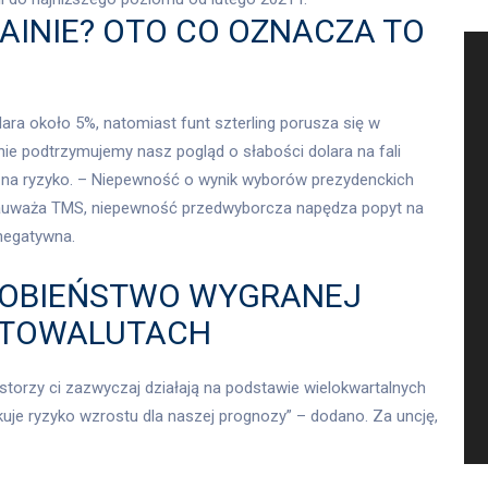
AINIE? OTO CO OZNACZA TO
lara około 5%, natomiast funt szterling porusza się w
ie podtrzymujemy nasz pogląd o słabości dolara na fali
 na ryzyko. – Niepewność o wynik wyborów prezydenckich
zauważa TMS, niepewność przedwyborcza napędza popyt na
 negatywna.
DOBIEŃSTWO WYGRANEJ
YPTOWALUTACH
storzy ci zazwyczaj działają na podstawie wielokwartalnych
likuje ryzyko wzrostu dla naszej prognozy” – dodano. Za uncję,