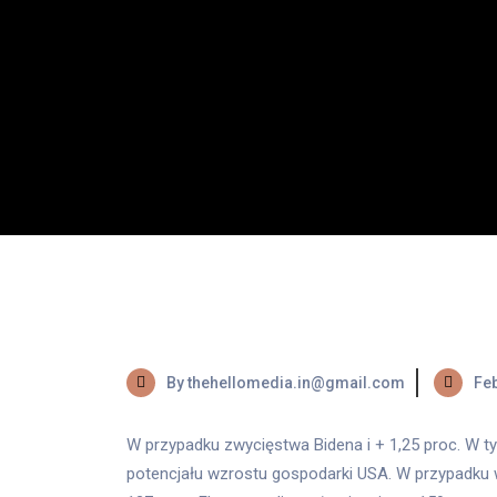
By thehellomedia.in@gmail.com
Feb
W przypadku zwycięstwa Bidena i + 1,25 proc. W t
potencjału wzrostu gospodarki USA. W przypadku w