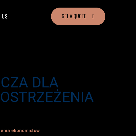
GET A QUOTE
 US
CZA DLA
 OSTRZEŻENIA
żenia ekonomistów