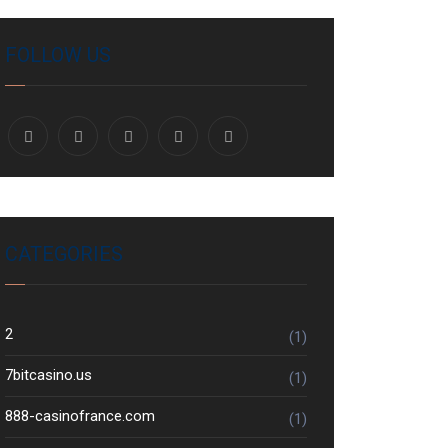
FOLLOW US
CATEGORIES
2
(1)
7bitcasino.us
(1)
888-casinofrance.com
(1)