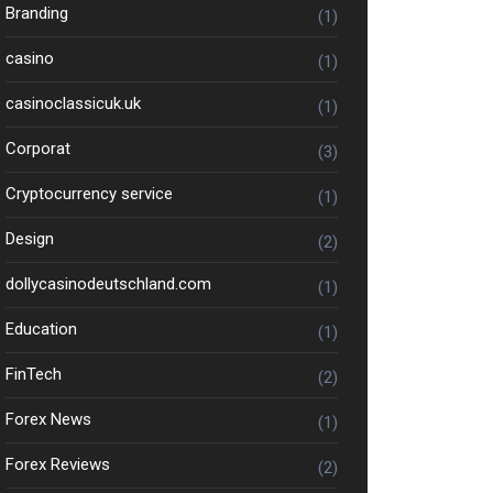
Branding
(1)
casino
(1)
casinoclassicuk.uk
(1)
Corporat
(3)
Cryptocurrency service
(1)
Design
(2)
dollycasinodeutschland.com
(1)
Education
(1)
FinTech
(2)
Forex News
(1)
Forex Reviews
(2)