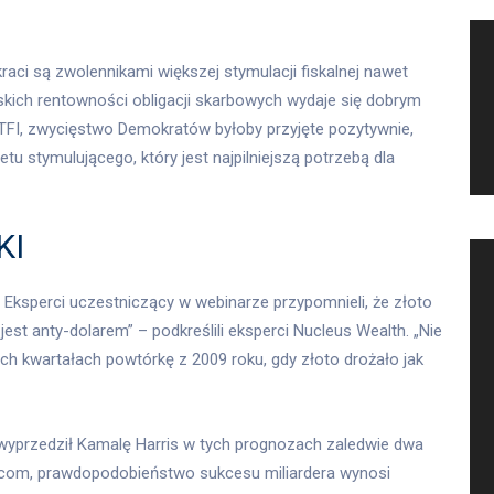
aci są zwolennikami większej stymulacji fiskalnej nawet
ich rentowności obligacji skarbowych wydaje się dobrym
TFI, zwycięstwo Demokratów byłoby przyjęte pozytywnie,
 stymulującego, który jest najpilniejszą potrzebą dla
KI
Eksperci uczestniczący w webinarze przypomnieli, że złoto
st anty-dolarem” – podkreślili eksperci Nucleus Wealth. „Nie
ych kwartałach powtórkę z 2009 roku, gdy złoto drożało jak
wyprzedził Kamalę Harris w tych prognozach zaledwie dwa
g.com, prawdopodobieństwo sukcesu miliardera wynosi