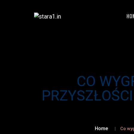
HO
CO WYG
PRZYSZŁOŚCI
Home
Co wy