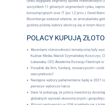
rynku wyglądały segmenty spółek materiałowych (0,
wszystkich 11 głównych segmentach rynku, najmocn
konsumpcyjnych oraz IT (po 1,2 proc.). David Bianc
Bloomberga wskazał właśnie, że amerykańska gie
godziny później wybory skończą się w innym klucz
POLACY KUPUJĄ ZŁOTO
Akcentami różnorodności tematycznej były wyst
Kuźniar Media, Marioli Szymańskiej-Koszczyc, 
Łukasiaka, CEO Akademia Rozwoju Filantropii w 
Poradnik dla firm, fundacji, stowarzyszeń i osó
wierzytelności”.
Następne wybory parlamentarne będę w 2027 rok
pierwsze wyborcze harce.
Dane te pokazują, że polscy inwestorzy docenia
globalnych wyzwań ekonomicznych i geopolityc
Wzrost rentowności w USA przekłada się z kolei