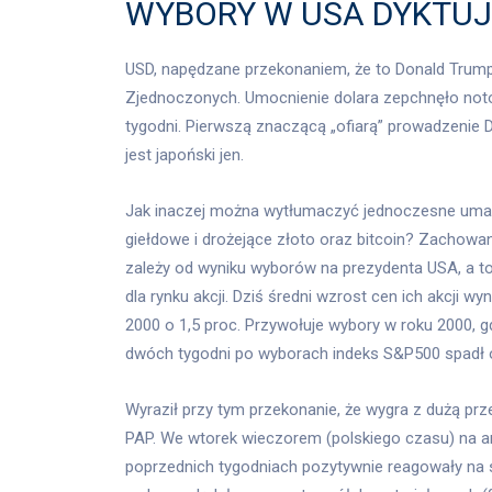
WYBORY W USA DYKTUJ
USD, napędzane przekonaniem, że to Donald Tru
Zjednoczonych. Umocnienie dolara zepchnęło noto
tygodni. Pierwszą znaczącą „ofiarą” prowadzeni
jest japoński jen.
Jak inaczej można wytłumaczyć jednoczesne umacni
giełdowe i drożejące złoto oraz bitcoin? Zachowan
zależy od wyniku wyborów na prezydenta USA, a to
dla rynku akcji. Dziś średni wzrost cen ich akcji w
2000 o 1,5 proc. Przywołuje wybory w roku 2000, gd
dwóch tygodni po wyborach indeks S&P500 spadł o
Wyraził przy tym przekonanie, że wygra z dużą prz
PAP. We wtorek wieczorem (polskiego czasu) na am
poprzednich tygodniach pozytywnie reagowały na 