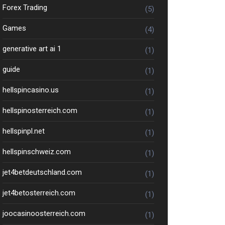
Forex Trading
(5)
Games
(4)
generative art ai 1
(1)
guide
(1)
hellspincasino.us
(1)
hellspinosterreich.com
(1)
hellspinpl.net
(1)
hellspinschweiz.com
(1)
jet4betdeutschland.com
(1)
jet4betosterreich.com
(1)
joocasinoosterreich.com
(1)