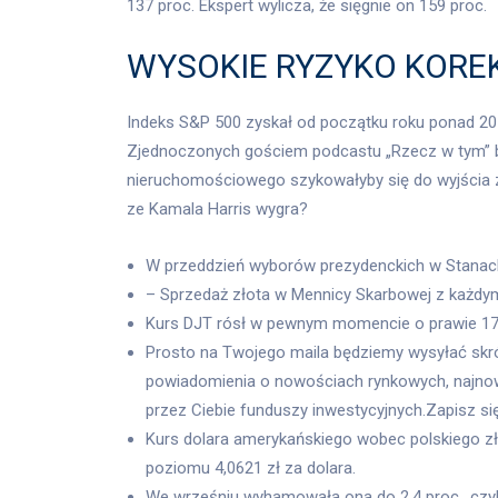
137 proc. Ekspert wylicza, że sięgnie on 159 proc.
WYSOKIE RYZYKO KORE
Indeks S&P 500 zyskał od początku roku ponad 2
Zjednoczonych gościem podcastu „Rzecz w tym” był
nieruchomościowego szykowałyby się do wyjścia z 
ze Kamala Harris wygra?
W przeddzień wyborów prezydenckich w Stanac
– Sprzedaż złota w Mennicy Skarbowej z każdy
Kurs DJT rósł w pewnym momencie o prawie 17
Prosto na Twojego maila będziemy wysyłać skrót
powiadomienia o nowościach rynkowych, najnow
przez Ciebie funduszy inwestycyjnych.Zapisz si
Kurs dolara amerykańskiego wobec polskiego zł
poziomu 4,0621 zł za dolara.
We wrześniu wyhamowała ona do 2,4 proc., czyli