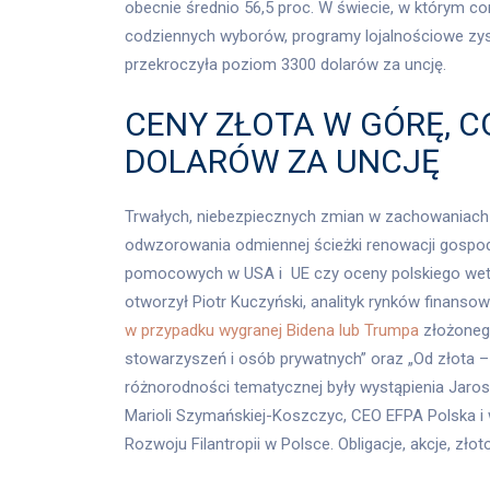
obecnie średnio 56,5 proc. W świecie, w którym cor
codziennych wyborów, programy lojalnościowe zysk
przekroczyła poziom 3300 dolarów za uncję.
CENY ZŁOTA W GÓRĘ, CO
DOLARÓW ZA UNCJĘ
Trwałych, niebezpiecznych zmian w zachowaniach 
odwzorowania odmiennej ścieżki renowacji gospoda
pomocowych w USA i UE czy oceny polskiego weta w
otworzył Piotr Kuczyński, analityk rynków finanso
w przypadku wygranej Bidena lub Trumpa
złożonego
stowarzyszeń i osób prywatnych” oraz „Od złota –
różnorodności tematycznej były wystąpienia Jaros
Marioli Szymańskiej-Koszczyc, CEO EFPA Polska i
Rozwoju Filantropii w Polsce. Obligacje, akcje, zł