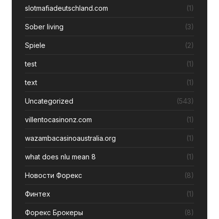
slotmafiadeutschland.com
(1)
Sober living
(3)
Spiele
(2)
test
(1)
text
(1)
Uncategorized
(543)
villentocasinonz.com
(1)
wazambacasinoaustralia.org
(1)
what does nlu mean 8
(1)
Новости Форекс
(8)
Финтех
(1)
Форекс Брокеры
(8)