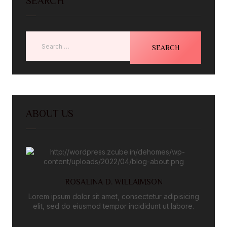
SEARCH
ABOUT US
ROSALINA D. WILLAIMSON
Lorem ipsum dolor sit amet, consectetur adipisicing
elit, sed do eiusmod tempor incididunt ut labore.