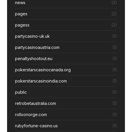
news
(3)
pages
(2)
pagess
(2)
partycasino-uk.uk
(1)
partycasinoaustria.com
(1)
penaltyshootout.eu
(1)
pokerstarscasinocanada.org
(1)
pokerstarscasinoindia.com
(1)
public
(1)
retrobetaustralia.com
(1)
rollxonorge.com
(1)
rubyfortune-casino.us
(1)