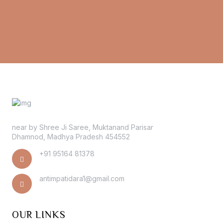
near by Shree Ji Saree, Muktanand Parisar
Dhamnod, Madhya Pradesh 454552
+91 95164 81378
antimpatidara1@gmail.com
OUR LINKS