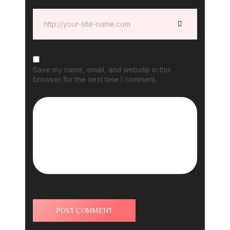
Save my name, email, and website in this
browser for the next time I comment.