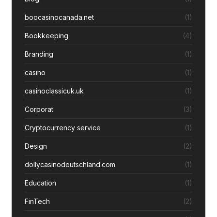
boocasinocanada.net
(1)
Bookkeeping
(4)
Branding
(1)
casino
(1)
casinoclassicuk.uk
(1)
Corporat
(3)
Cryptocurrency service
(1)
Design
(2)
dollycasinodeutschland.com
(1)
Education
(1)
FinTech
(2)