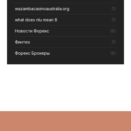
wazambacasinoaustralia.org
(1)
what does nlu mean 8
(1)
Новости Форекс
(8)
Финтех
(1)
Форекс Брокеры
(8)