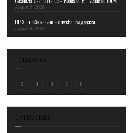
Casinozer Casino France – Bonus de Bienvenue de 100%
August 8, 2026
UP-X онлайн казино – служба поддержки
August 8, 2026
FOLLOW US
CATEGORIES