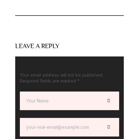
LEAVE A REPLY
Your email address will not be published.
Required fields are marked
*