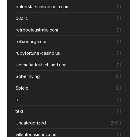
pokerstarscasinoindia.com
(1)
public
(1)
retrobetaustralia.com
(1)
rollxonorge.com
(1)
rubyfortune-casino.us
(1)
slotmafiadeutschland.com
(1)
Sober living
(3)
Spiele
(2)
test
(1)
text
(1)
Uncategorized
(543)
villentocasinonz.com
(1)