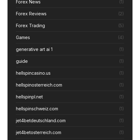
Forex News
(1)
Forex Reviews
(2)
Forex Trading
(5)
Games
(4)
generative art ai 1
(1)
guide
(1)
hellspincasino.us
(1)
hellspinosterreich.com
(1)
hellspinpl.net
(1)
hellspinschweiz.com
(1)
jet4betdeutschland.com
(1)
jet4betosterreich.com
(1)