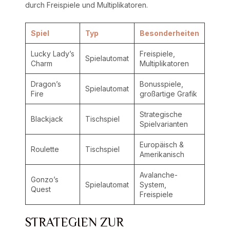
durch Freispiele und Multiplikatoren.
Spiel
Typ
Besonderheiten
Lucky Lady’s
Freispiele,
Spielautomat
Charm
Multiplikatoren
Dragon’s
Bonusspiele,
Spielautomat
Fire
großartige Grafik
Strategische
Blackjack
Tischspiel
Spielvarianten
Europäisch &
Roulette
Tischspiel
Amerikanisch
Avalanche-
Gonzo’s
Spielautomat
System,
Quest
Freispiele
STRATEGIEN ZUR