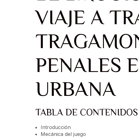
VIAJE A T
TRAGAMO
PENALES E
URBANA
TABLA DE CONTENIDOS
Introducción
Mecánica del juego