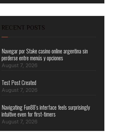
RECENT POSTS
Navegar por Stake casino online argentina sin
perderse entre menús y opciones
August 7, 2026
Test Post Created
August 7, 2026
Navigating Fun88’s interface feels surprisingly
intuitive even for first-timers
August 7, 2026