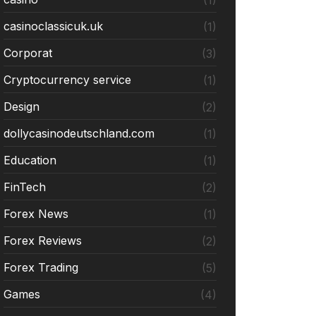
(1)
casinoclassicuk.uk
(1)
Corporat
(3)
Cryptocurrency service
(1)
Design
(2)
dollycasinodeutschland.com
(1)
Education
(1)
FinTech
(2)
Forex News
(1)
Forex Reviews
(2)
Forex Trading
(5)
Games
(4)