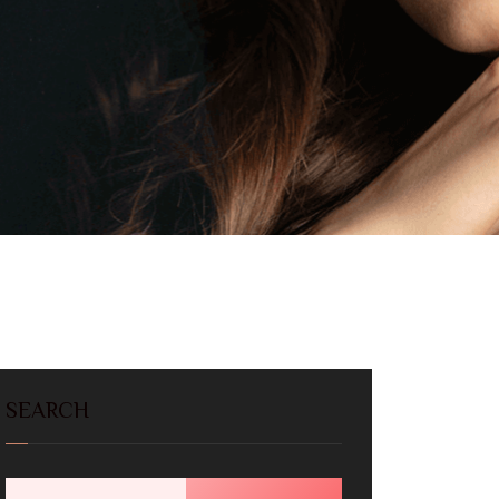
SEARCH