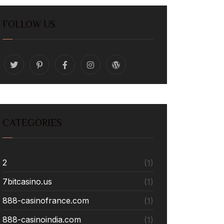
FOLLOW US
CATEGORIES
2
(1)
7bitcasino.us
(1)
888-casinofrance.com
(1)
888-casinoindia.com
(1)