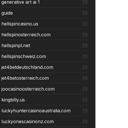
generative art ai 1
(1)
guide
(1)
hellspincasino.us
(1)
hellspinosterreich.com
(1)
hellspinpl.net
(1)
hellspinschweiz.com
(1)
jet4betdeutschland.com
(1)
jet4betosterreich.com
(1)
joocasinoosterreich.com
(1)
kingbilly.us
(1)
luckyhuntercasinoaustralia.com
(1)
luckyonescasinonz.com
(1)