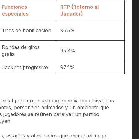
Funciones
RTP (Retorno al
especiales
Jugador)
Tiros de bonificación
96.5%
Rondas de giros
95.8%
gratis
Jackpot progresivo
97.2%
ntal para crear una experiencia inmersiva. Los
brantes, personajes animados y un ambiente que
os jugadores se reúnen para ver un partido
uyen:
, estadios y aficionados que animan el juego.