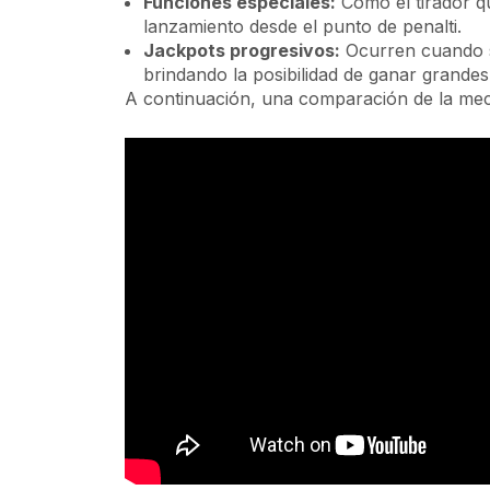
Funciones especiales:
Como el tirador qu
lanzamiento desde el punto de penalti.
Jackpots progresivos:
Ocurren cuando s
brindando la posibilidad de ganar grandes
A continuación, una comparación de la mec