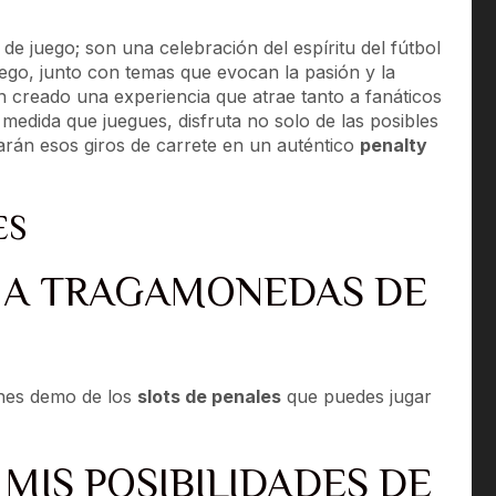
e juego; son una celebración del espíritu del fútbol
ego, junto con temas que evocan la pasión y la
n creado una experiencia que atrae tanto a fanáticos
 medida que juegues, disfruta no solo de las posibles
varán esos giros de carrete en un auténtico
penalty
ES
R A TRAGAMONEDAS DE
ones demo de los
slots de penales
que puedes jugar
IS POSIBILIDADES DE