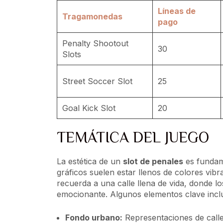
Líneas de
Tragamonedas
pago
Penalty Shootout
30
Slots
Street Soccer Slot
25
Goal Kick Slot
20
TEMÁTICA DEL JUEGO
La estética de un
slot de penales
es fundame
gráficos suelen estar llenos de colores vi
recuerda a una calle llena de vida, donde l
emocionante. Algunos elementos clave incl
Fondo urbano:
Representaciones de calles