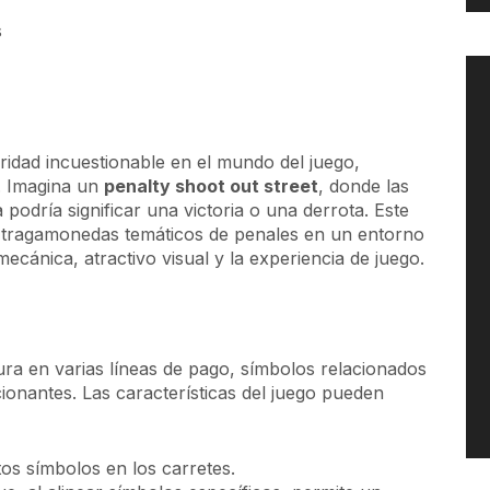
s
dad incuestionable en el mundo del juego,
l. Imagina un
penalty shoot out street
, donde las
 podría significar una victoria o una derrota. Este
s tragamonedas temáticos de penales en un entorno
cánica, atractivo visual y la experiencia de juego.
ra en varias líneas de pago, símbolos relacionados
ionantes. Las características del juego pueden
tos símbolos en los carretes.