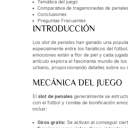
Temática del juego
Comparativa de tragamonedas de penale
Conclusiones
Preguntas Frecuentes
INTRODUCCIÓN
Los
slot de penales
han ganado una populari
especialmente entre los fanáticos del fútbo
emociones están a flor de piel y cada jugada
artículo explora el fascinante mundo de lo
urbano, proporcionando detalles sobre su me
MECÁNICA DEL JUEGO
El
slot de penales
generalmente se estructu
con el fútbol y rondas de bonificación emoc
incluir:
Giros gratis:
Se activan al conseguir cier