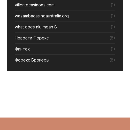
villentocasinonz.com
(1)
wazambacasinoaustralia.org
(1)
what does nlu mean 8
(1)
Новости Форекс
(8)
Финтех
(1)
Форекс Брокеры
(8)