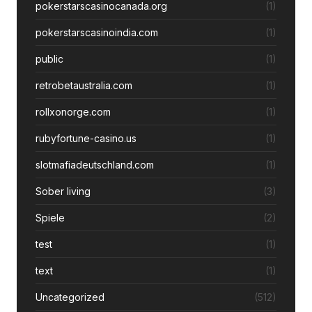
pokerstarscasinocanada.org
(1)
pokerstarscasinoindia.com
(1)
public
(1)
retrobetaustralia.com
(1)
rollxonorge.com
(1)
rubyfortune-casino.us
(1)
slotmafiadeutschland.com
(1)
Sober living
(3)
Spiele
(2)
test
(1)
text
(1)
Uncategorized
(512)