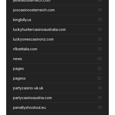
jet4betosterreich.com
(1)
joocasinoosterreich.com
(1)
kingbilly.us
(1)
luckyhuntercasinoaustralia.com
(1)
luckyonescasinonz.com
(1)
n1betitalia.com
(1)
news
(3)
pages
(2)
pagess
(2)
partycasino-uk.uk
(1)
partycasinoaustria.com
(1)
penaltyshootout.eu
(1)