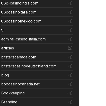
888-casinoindia.com
(1)
888casinoitalia.com
(1)
888casinomexico.com
(1)
9
(1)
admiral-casino-italia.com
(1)
articles
(2)
bitstarzcanada.com
(1)
bitstarzcasinodeutschland.com
(1)
blog
(1)
boocasinocanada.net
(1)
Bookkeeping
(4)
Branding
(1)