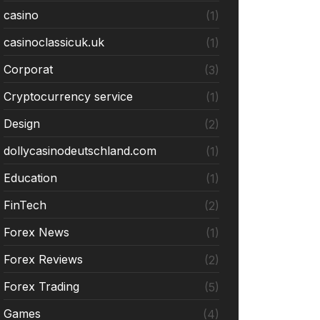
casino
(1)
casinoclassicuk.uk
(1)
Corporat
(3)
Cryptocurrency service
(1)
Design
(2)
dollycasinodeutschland.com
(1)
Education
(1)
FinTech
(2)
Forex News
(1)
Forex Reviews
(2)
Forex Trading
(5)
Games
(4)