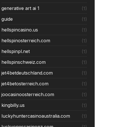
generative art ai 1
(1)
guide
(1)
hellspincasino.us
(1)
hellspinosterreich.com
(1)
hellspinpl.net
(1)
hellspinschweiz.com
(1)
jet4betdeutschland.com
(1)
jet4betosterreich.com
(1)
joocasinoosterreich.com
(1)
kingbilly.us
(1)
luckyhuntercasinoaustralia.com
(1)
luckyonescasinonz.com