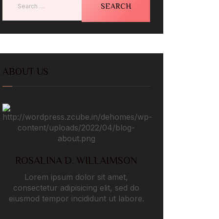
ABOUT US
ROSALINA D. WILLAIMSON
Lorem ipsum dolor sit amet,
consectetur adipisicing elit, sed do
eiusmod tempor incididunt ut labore.