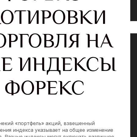
КОТИРОВКИ
ОРГОВЛЯ НА
Е ИНДЕКСЫ
 ФОРЕКС
 некий «портфель» акций, взвешенный
ения индекса указывает на общее изменение
в. Разные индексы могут включать различное