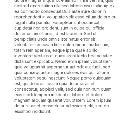
dolore magna aliqua. Ut enim ad minim veniam, quis
nostrud exercitation ullamco laboris nisi ut aliquip ex
ea commodo consequat.Duis aute irure dolor in
reprehenderit in voluptate velit esse cillum dolore eu
fugiat nulla pariatur. Excepteur sint occaecat
cupidatat non proident, sunt in culpa qui officia
deser unt mollit anim id est laborum. Sed ut
perspiciatis unde omnis iste natus error sit
voluptatem accusan tium doloremque laudantium,
totam rem aperiam, eaque ipsa quae ab illo
inventore veritatis et quasi archi tecto beatae vitae
dicta sunt explicabo. Nemo enim ipsam voluptatem
quia voluptas sit asperna tur aut odit aut fugit, sed
quia consequuntur magni dolores eos qui ratione
voluptatem sequi nesciunt. Neque porro quisquam
est, qui dolorem ipsum quia dolor sit amet,
consectetur, adipisci velit, sed quia non num quam
eius modi tempora incidunt ut labore et dolore
magnam aliquam quaerat voluptatem. Lorem ipsum
dolor sit amet,consectetur adipisicing elit, sed do
eiusmod incididunt.