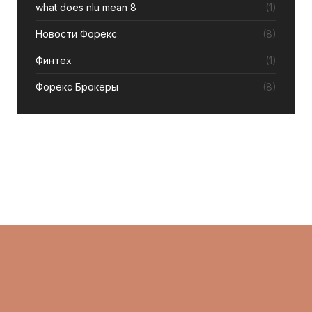
what does nlu mean 8
(1)
Новости Форекс
(8)
Финтех
(1)
Форекс Брокеры
(8)