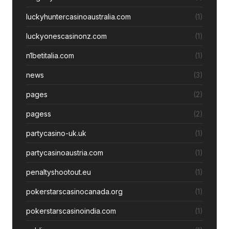
luckyhuntercasinoaustralia.com
(1)
luckyonescasinonz.com
(1)
n1betitalia.com
(1)
news
(3)
pages
(2)
pagess
(2)
partycasino-uk.uk
(1)
partycasinoaustria.com
(1)
penaltyshootout.eu
(1)
pokerstarscasinocanada.org
(1)
pokerstarscasinoindia.com
(1)