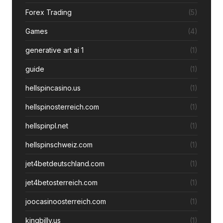
Forex Trading
(5)
Games
(4)
generative art ai 1
(1)
guide
(1)
hellspincasino.us
(1)
hellspinosterreich.com
(1)
hellspinpl.net
(1)
hellspinschweiz.com
(1)
jet4betdeutschland.com
(1)
jet4betosterreich.com
(1)
joocasinoosterreich.com
(1)
kingbilly.us
(1)