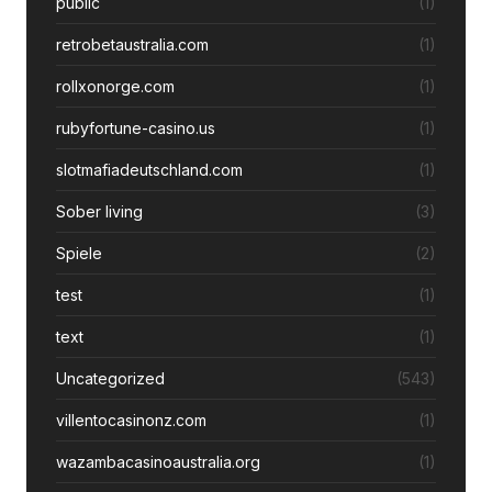
public
(1)
retrobetaustralia.com
(1)
rollxonorge.com
(1)
rubyfortune-casino.us
(1)
slotmafiadeutschland.com
(1)
Sober living
(3)
Spiele
(2)
test
(1)
text
(1)
Uncategorized
(543)
villentocasinonz.com
(1)
wazambacasinoaustralia.org
(1)