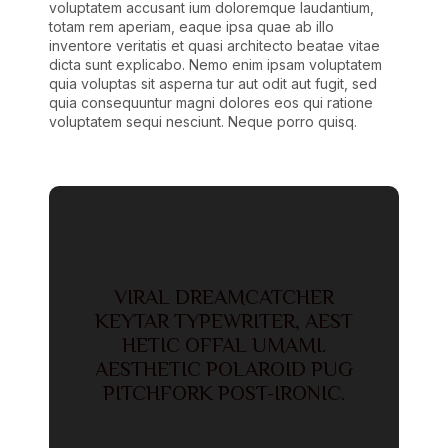
voluptatem accusant ium doloremque laudantium,
totam rem aperiam, eaque ipsa quae ab illo
inventore veritatis et quasi architecto beatae vitae
dicta sunt explicabo. Nemo enim ipsam voluptatem
quia voluptas sit asperna tur aut odit aut fugit, sed
quia consequuntur magni dolores eos qui ratione
voluptatem sequi nesciunt. Neque porro quisq.
By Rosalina Pong
VIRAL DREAMCATCHER
KEYTAR TYPEWRITER, AEST
HETIC OFFAL UMAMI.
AESTHETIC POLAROID PUG
PITCHFORK POST-IRONIC.