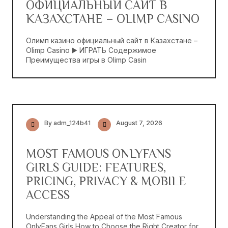
ОФИЦИАЛЬНЫЙ САЙТ В
КАЗАХСТАНЕ – OLIMP CASINO
Олимп казино официальный сайт в Казахстане –
Olimp Casino ▶️ ИГРАТЬ Содержимое
Преимущества игры в Olimp Casin
By adm_124b41
August 7, 2026
MOST FAMOUS ONLYFANS
GIRLS GUIDE: FEATURES,
PRICING, PRIVACY & MOBILE
ACCESS
Understanding the Appeal of the Most Famous
OnlyFans Girls How to Choose the Right Creator for