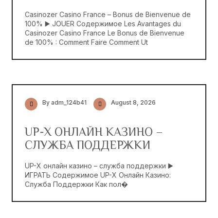
Casinozer Casino France – Bonus de Bienvenue de
100% ▶️ JOUER Содержимое Les Avantages du
Casinozer Casino France Le Bonus de Bienvenue
de 100% : Comment Faire Comment Ut
By adm_124b41
August 8, 2026
UP-X ОНЛАЙН КАЗИНО –
СЛУЖБА ПОДДЕРЖКИ
UP-X онлайн казино – служба поддержки ▶️
ИГРАТЬ Содержимое UP-X Онлайн Казино:
Служба Поддержки Как пол�