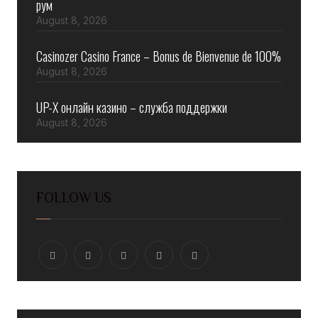
рум
August 8, 2026
Casinozer Casino France – Bonus de Bienvenue de 100%
August 8, 2026
UP-X онлайн казино – служба поддержки
August 8, 2026
FOLLOW US