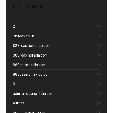
CATEGORIES
2
(1)
7bitcasino.us
(1)
888-casinofrance.com
(1)
888-casinoindia.com
(1)
888casinoitalia.com
(1)
888casinomexico.com
(1)
9
(1)
admiral-casino-italia.com
(1)
articles
(2)
bitstarzcanada.com
(1)