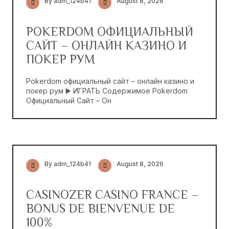
By adm_124b41
August 8, 2026
POKERDOM ОФИЦИАЛЬНЫЙ
САЙТ – ОНЛАЙН КАЗИНО И
ПОКЕР РУМ
Pokerdom официальный сайт – онлайн казино и
покер рум ▶️ ИГРАТЬ Содержимое Pokerdom
Официальный Сайт – Он
By adm_124b41
August 8, 2026
CASINOZER CASINO FRANCE –
BONUS DE BIENVENUE DE
100%