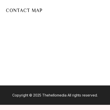
CONTACT MAP
Copyright © 2025 Thehellomedia All rights reserved.