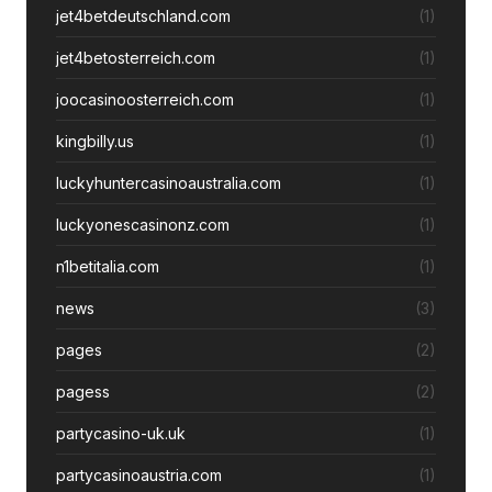
jet4betdeutschland.com
(1)
jet4betosterreich.com
(1)
joocasinoosterreich.com
(1)
kingbilly.us
(1)
luckyhuntercasinoaustralia.com
(1)
luckyonescasinonz.com
(1)
n1betitalia.com
(1)
news
(3)
pages
(2)
pagess
(2)
partycasino-uk.uk
(1)
partycasinoaustria.com
(1)