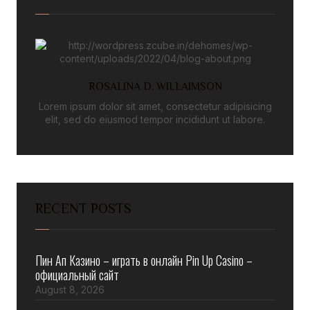
ROSALINA D. WILLAIMSON
Lorem ipsum dolor sit amet, consectetur adipisicing
elit, sed do eiusmod tempor incididunt ut labore.
RECENT POSTS
Пин Ап Казино – играть в онлайн Pin Up Casino –
официальный сайт
August 8, 2026