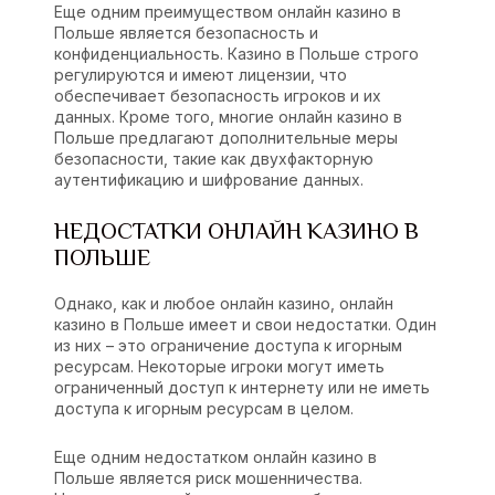
Еще одним преимуществом онлайн казино в
Польше является безопасность и
конфиденциальность. Казино в Польше строго
регулируются и имеют лицензии, что
обеспечивает безопасность игроков и их
данных. Кроме того, многие онлайн казино в
Польше предлагают дополнительные меры
безопасности, такие как двухфакторную
аутентификацию и шифрование данных.
НЕДОСТАТКИ ОНЛАЙН КАЗИНО В
ПОЛЬШЕ
Однако, как и любое онлайн казино, онлайн
казино в Польше имеет и свои недостатки. Один
из них – это ограничение доступа к игорным
ресурсам. Некоторые игроки могут иметь
ограниченный доступ к интернету или не иметь
доступа к игорным ресурсам в целом.
Еще одним недостатком онлайн казино в
Польше является риск мошенничества.