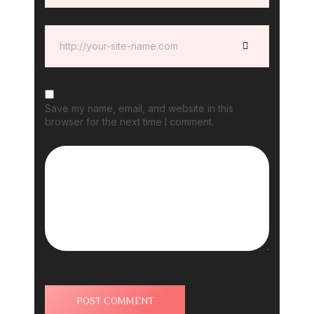
Save my name, email, and website in this
browser for the next time I comment.