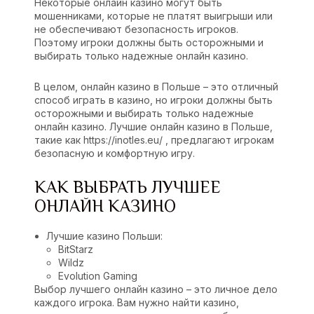
Некоторые онлайн казино могут быть
мошенниками, которые не платят выигрыши или
не обеспечивают безопасность игроков.
Поэтому игроки должны быть осторожными и
выбирать только надежные онлайн казино.
В целом, онлайн казино в Польше – это отличный
способ играть в казино, но игроки должны быть
осторожными и выбирать только надежные
онлайн казино. Лучшие онлайн казино в Польше,
такие как https://inotles.eu/ , предлагают игрокам
безопасную и комфортную игру.
КАК ВЫБРАТЬ ЛУЧШЕЕ
ОНЛАЙН КАЗИНО
Лучшие казино Польши:
BitStarz
Wildz
Evolution Gaming
Выбор лучшего онлайн казино – это личное дело
каждого игрока. Вам нужно найти казино,