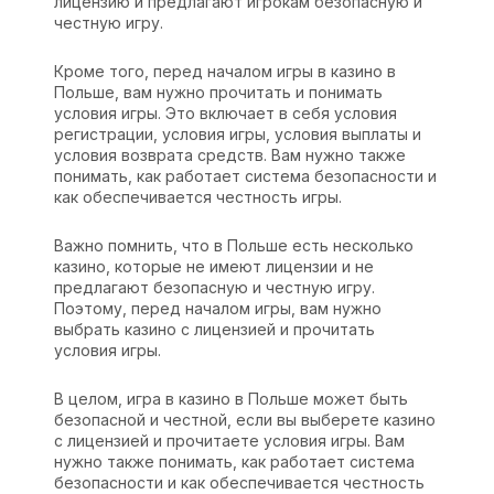
лицензию и предлагают игрокам безопасную и
честную игру.
Кроме того, перед началом игры в казино в
Польше, вам нужно прочитать и понимать
условия игры. Это включает в себя условия
регистрации, условия игры, условия выплаты и
условия возврата средств. Вам нужно также
понимать, как работает система безопасности и
как обеспечивается честность игры.
Важно помнить, что в Польше есть несколько
казино, которые не имеют лицензии и не
предлагают безопасную и честную игру.
Поэтому, перед началом игры, вам нужно
выбрать казино с лицензией и прочитать
условия игры.
В целом, игра в казино в Польше может быть
безопасной и честной, если вы выберете казино
с лицензией и прочитаете условия игры. Вам
нужно также понимать, как работает система
безопасности и как обеспечивается честность