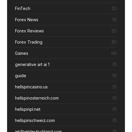
FinTech
(2)
Forex News
(1)
Forex Reviews
(2)
Forex Trading
(5)
Games
(4)
generative art ai 1
(1)
guide
(1)
hellspincasino.us
(1)
hellspinosterreich.com
(1)
hellspinpl.net
(1)
hellspinschweiz.com
(1)
jet4betdeutschland.com
(1)