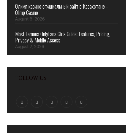
Олимп казино официальный сайт в Казахстане –
Olimp Casino
August 8, 2026
Most Famous OnlyFans Girls Guide: Features, Pricing,
Privacy & Mobile Access
August 7, 2026
FOLLOW US