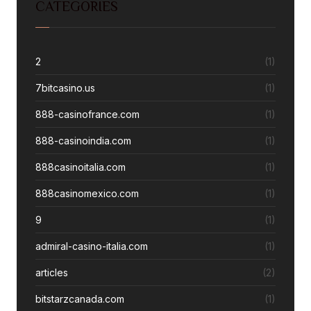
CATEGORIES
2
(1)
7bitcasino.us
(1)
888-casinofrance.com
(1)
888-casinoindia.com
(1)
888casinoitalia.com
(1)
888casinomexico.com
(1)
9
(1)
admiral-casino-italia.com
(1)
articles
(2)
bitstarzcanada.com
(1)