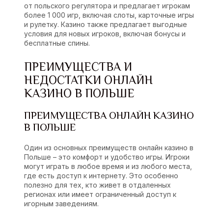
от польского регулятора и предлагает игрокам
более 1 000 игр, включая слоты, карточные игры
и рулетку. Казино также предлагает выгодные
условия для новых игроков, включая бонусы и
бесплатные спины.
ПРЕИМУЩЕСТВА И
НЕДОСТАТКИ ОНЛАЙН
КАЗИНО В ПОЛЬШЕ
ПРЕИМУЩЕСТВА ОНЛАЙН КАЗИНО
В ПОЛЬШЕ
Один из основных преимуществ онлайн казино в
Польше – это комфорт и удобство игры. Игроки
могут играть в любое время и из любого места,
где есть доступ к интернету. Это особенно
полезно для тех, кто живет в отдаленных
регионах или имеет ограниченный доступ к
игорным заведениям.