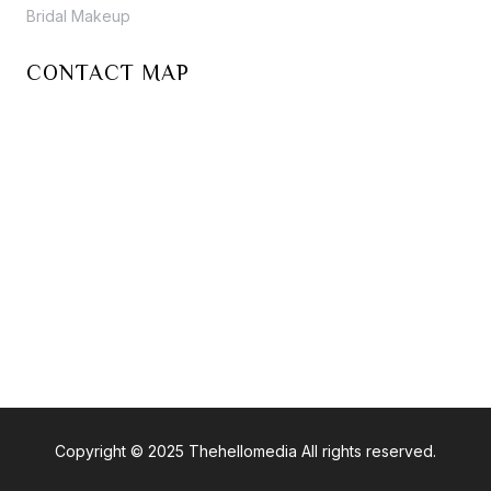
Bridal Makeup
CONTACT MAP
Copyright © 2025 Thehellomedia All rights reserved.