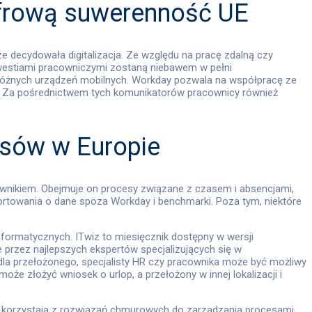
yfrową suwerenność UE
e decydowała digitalizacja. Ze względu na pracę zdalną czy
westiami pracowniczymi zostaną niebawem w pełni
różnych urządzeń mobilnych. Workday pozwala na współpracę ze
ej. Za pośrednictwem tych komunikatorów pracownicy również
nsów w Europie
wnikiem. Obejmuje on procesy związane z czasem i absencjami,
aportowania o dane spoza Workday i benchmarki. Poza tym, niektóre
nformatycznych. ITwiz to miesięcznik dostępny w wersji
e przez najlepszych ekspertów specjalizujących się w
la przełożonego, specjalisty HR czy pracownika może być możliwy
oże złożyć wniosek o urlop, a przełożony w innej lokalizacji i
 już korzystają z rozwiązań chmurowych do zarządzania procesami