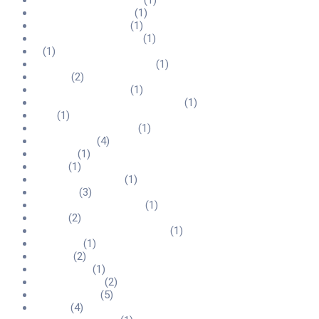
888-casinofrance.com
(1)
888-casinoindia.com
(1)
888casinoitalia.com
(1)
888casinomexico.com
(1)
9
(1)
admiral-casino-italia.com
(1)
articles
(2)
bitstarzcanada.com
(1)
bitstarzcasinodeutschland.com
(1)
blog
(1)
boocasinocanada.net
(1)
Bookkeeping
(4)
Branding
(1)
casino
(1)
casinoclassicuk.uk
(1)
Corporat
(3)
Cryptocurrency service
(1)
Design
(2)
dollycasinodeutschland.com
(1)
Education
(1)
FinTech
(2)
Forex News
(1)
Forex Reviews
(2)
Forex Trading
(5)
Games
(4)