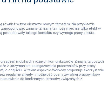
e się również w tym obszarze nowym tematem. Na przykładzie
 zaproponować zmianę. Zmiana ta może mieć nie tylko efekt w
ędą potrzebowały takiego kontaktu czy wymogu pracy z biura.
lu urządzeń mobilnych i różnych komunikatorów. Zmiana ta pozwoli
 także z utrzymaniem zaangażowania pracowników przy pracy
yzji o odejściu. W takim aspekcie Workday proponuje skorzystanie
ez regularne ankiety i możliwość oceny zwrotnej pracowników.
o nastawienie do konkretnych tematów związanych z