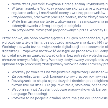
Nowa rzeczywistość związana z pracą zdalną i hybrydową ni
W takim aspekcie Workday proponuje skorzystanie z rozwią
regularne ankiety i możliwość oceny zwrotnej pracowników.
Przykładowo, pracownik pracując zdalnie, może złożyć wnio
Wiele firm zmaga się także z utrzymaniem zaangażowania pr
zidentyfikowania z firmą i decyzji o odejściu.
Na przykładzie rozwiązań proponowanych przez Workday HCM
Przykładowo, dla osób powracających z długich nieobecności, sys
wdrożyć się w życie firmy, bez potrzeby angażowania działu HR 
Workday pozwala też na zwiększenie digitalizacji i dostosowanie si
digitalizacji – zapewnia możliwość dostępu do procesów HR i dan
kandydat może go zaakceptować online, bez potrzeby wydruku cz
chmurze amerykańskiej firmy Workday, dedykowany zarządzaniu zas
optymalizacja procesów, zintegrowany widok na dane i procesy praco
Workday pozwala też na zwiększenie digitalizacji i dostosowa
Za pośrednictwem tych komunikatorów pracownicy również 
Rozwiązanie to skupia się na dużych i średnich przedsiębio
niezależnie od działu HR (np. rekrutacja, szkolenia, ocena roc
Wspomniany już Asystent odpowie pracownikowi lub kierowniko
Language Processing).
Pozwala to na podjęcie działań, które mają na celu podniesie