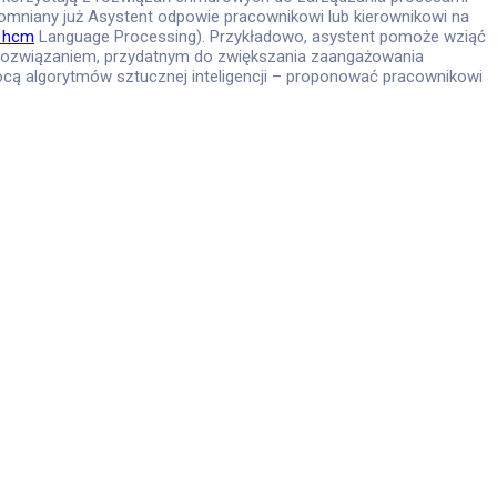
omniany już Asystent odpowie pracownikowi lub kierownikowi na
 hcm
Language Processing). Przykładowo, asystent pomoże wziąć
ym rozwiązaniem, przydatnym do zwiększania zaangażowania
cą algorytmów sztucznej inteligencji – proponować pracownikowi