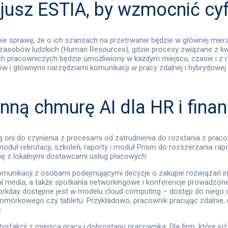
sojusz ESTIA, by wzmocnić c
ie sprawę, że o ich szansach na przetrwanie będzie w głównej mierz
e zasobów ludzkich (Human Resources), gdzie procesy związane z k
h pracowniczych będzie umożliwiony w każdym miejscu, czasie i z 
ów i głównymi narzędziami komunikacji w pracy zdalnej i hybrydow
ną chmurę AI dla HR i fina
ni do czynienia z procesami od zatrudnienia do rozstania z praco
 moduł rekrutacji, szkoleń, raporty i moduł Prism do rozszerzania r
ę z lokalnymi dostawcami usług płacowych.
komunikacji z osobami podejmującymi decyzje o zakupie rozwiązań i
ial media, a także spotkania networkingowe i konferencje prowadzon
orkday dostępne jest w modelu cloud computing – dostęp do niego d
komórkowego czy tabletu. Przykładowo, pracownik pracując zdalnie, m
.
atysfakcji z miejsca pracy i dobrostanu pracownika. Dla firm, które