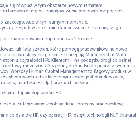
 wydaje się również w tym obszarze nowym tematem.
i monitorowanie stopnia zaangażowania pracowników poprzez
może go zaakceptować w tym samym momencie.
 fizyczny zespołów może mieć konsekwencje dla mniejszego
topnia zaawansowania, zaproponować zmianę.
ktować, lub listę szkoleń, które pomogą pracownikowi na nowo
mentach określonych zgodnie z koncepcją Moments that Matter.
m stopniu dojrzałości HR. Klientom – na początku drogi do pełnej
List ofertowy może zostać wysłany do kandydata poprzez system, a
dawcy. Workday Human Capital Management to flagowy produkt w
zedsiębiorstwach, gdzie kluczowym celem jest standaryzacja,
oczna, analityka HR itp.) oraz self-service.
 różnym stopniu dojrzałości HR.
procesów, zintegrowany widok na dane i procesy pracowników,
ne do działów HR czy operacji HR, dzięki technologii NLP (Natural