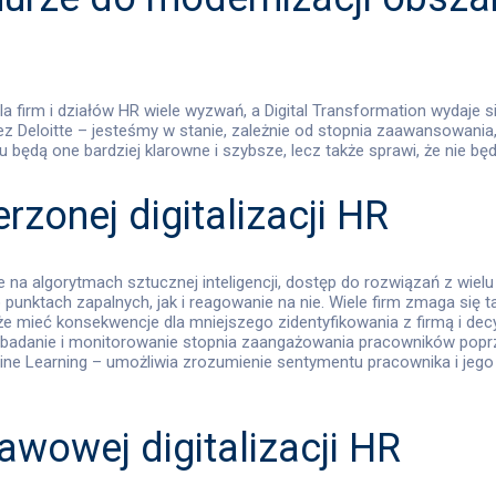
la firm i działów HR wiele wyzwań, a Digital Transformation wydaj
Deloitte – jesteśmy w stanie, zależnie od stopnia zaawansowania,
 będą one bardziej klarowne i szybsze, lecz także sprawi, że nie b
zonej digitalizacji HR
 na algorytmach sztucznej inteligencji, dostęp do rozwiązań z wie
unktach zapalnych, jak i reagowanie na nie. Wiele firm zmaga się
że mieć konsekwencje dla mniejszego zidentyfikowania z firmą i dec
 badanie i monitorowanie stopnia zaangażowania pracowników poprz
ne Learning – umożliwia zrozumienie sentymentu pracownika i jeg
wowej digitalizacji HR