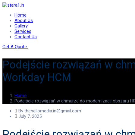
Home
About Us
Gallery
Services
Contact Us
Get A Quote
Podejście rozwiązań w chm
Workday HCM
Home
Podejście rozwiązań w chmurze do modernizacji obszaru 
By thehellomedia.in@gmail.com
July 7, 2025
Podejście rozwiązań w chm