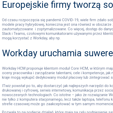
Europejskie firmy tworzą 
Od czasu rozpoczęcia się pandemii COVID-19, wiele firm zdało sob
modele pracy hybrydowej, konieczna jest ona również w obszarz
zautomatyzowane i zoptymalizowane. Co więcej, dostęp do danyc
Slack i Teams, czołowymi komunikatorami używanymi przez klient
mogą korzystać z Workday, aby np.
Workday uruchamia suweren
Workday HCM proponuje klientom moduł Core HCM, w którym mają o
oceny pracownika i zarządzanie talentami, cele i kompetencje, jak
kraje mogą wykupić dedykowany moduł płacowy lub zintegrować si
ITwiz powstał po to, aby dostarczyć jak najlepszych narzędzi do 
drukowanej i cyfrowej, serwis internetowy, komunikacja przez soc
nowoczesnych technologiach. Co istotne – jako że rozwiązanie W
nie tylko z komputera stacjonarnego, lecz także laptopa, telefonu 
strefie czasowej może go zaakceptować w tym samym momencie
Pozwala to na podjęcie działań, które mają na celu podniesienie s