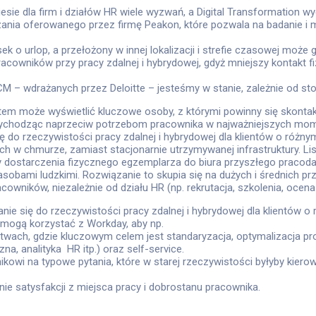
esie dla firm i działów HR wiele wyzwań, a Digital Transformation
zania oferowanego przez firmę Peakon, które pozwala na badanie 
sek o urlop, a przełożony w innej lokalizacji i strefie czasowej 
acowników przy pracy zdalnej i hybrydowej, gdyż mniejszy kontakt
 – wdrażanych przez Deloitte – jesteśmy w stanie, zależnie od s
tem może wyświetlić kluczowe osoby, z którymi powinny się skonta
i wychodząc naprzeciw potrzebom pracownika w najważniejszych mo
ę do rzeczywistości pracy zdalnej i hybrydowej dla klientów o różny
ych w chmurze, zamiast stacjonarnie utrzymywanej infrastruktury. 
y dostarczenia fizycznego egzemplarza do biura przyszłego praco
obami ludzkimi. Rozwiązanie to skupia się na dużych i średnich pr
wników, niezależnie od działu HR (np. rekrutacja, szkolenia, ocena r
nie się do rzeczywistości pracy zdalnej i hybrydowej dla klientów o
mogą korzystać z Workday, aby np.
rstwach, gdzie kluczowym celem jest standaryzacja, optymalizacja 
zna, analityka HR itp.) oraz self-service.
wi na typowe pytania, które w starej rzeczywistości byłyby kierowa
nie satysfakcji z miejsca pracy i dobrostanu pracownika.