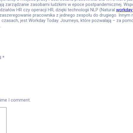
ają zarządzanie zasobami ludzkimi w epoce postpandemicznej. Wsp
działów HR czy operacji HR, dzięki technologii NLP (Natural
workday
nić zaszeregowanie pracownika z jednego zespołu do drugiego. Inn
czasach, jest Workday Today. Journeys, które pozwalają – za pomo
.
ed
*
 time I comment.