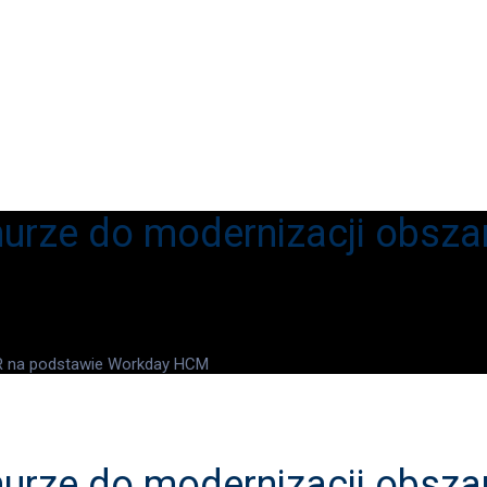
urze do modernizacji obsza
HR na podstawie Workday HCM
urze do modernizacji obsza