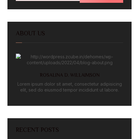
ABOUT US
ROSALINA D. WILLAIMSON
Lorem ipsum dolor sit amet, consectetur adipisicing
elit, sed do eiusmod tempor incididunt ut labore.
RECENT POSTS