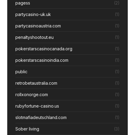
pagess
(2)
partycasino-uk.uk
(1)
partycasinoaustria.com
(1)
penaltyshootout.eu
(1)
pokerstarscasinocanada.org
(1)
pokerstarscasinoindia.com
(1)
public
(1)
retrobetaustralia.com
(1)
rollxonorge.com
(1)
rubyfortune-casino.us
(1)
slotmafiadeutschland.com
(1)
Sober living
(3)