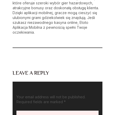
które oferuje szeroki wybór gier hazardowych,
atrakcyjne bonusy oraz doskonałą obsługę klienta.
Dzięki aplikacji mobilnej, gracze mogą cieszyć się
ulubionymi grami gdziekolwiek się znajdują. Jeśli
szukasz niezawodnego kasyna online, Etoto
Aplikacja Mobilna z pewnością spełni Twoje
oczekiwania.
LEAVE A REPLY
Your email address will not be published.
Required fields are marked
*