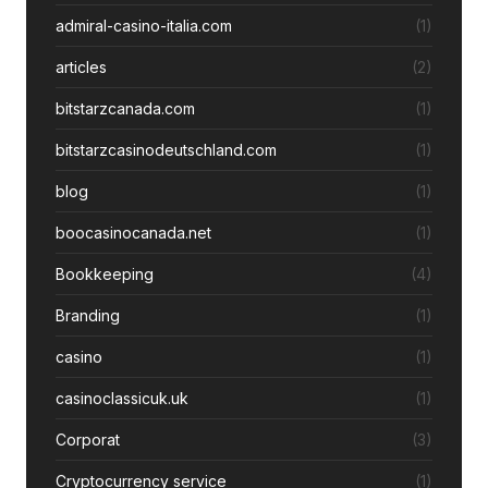
admiral-casino-italia.com
(1)
articles
(2)
bitstarzcanada.com
(1)
bitstarzcasinodeutschland.com
(1)
blog
(1)
boocasinocanada.net
(1)
Bookkeeping
(4)
Branding
(1)
casino
(1)
casinoclassicuk.uk
(1)
Corporat
(3)
Cryptocurrency service
(1)