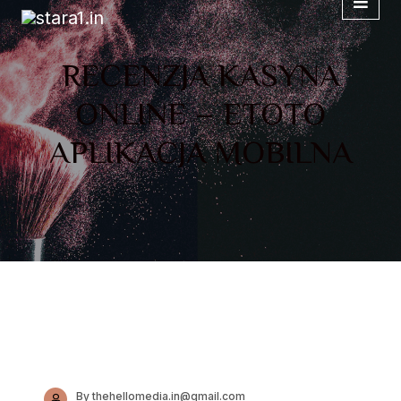
RECENZJA KASYNA
ONLINE – ETOTO
APLIKACJA MOBILNA
By thehellomedia.in@gmail.com