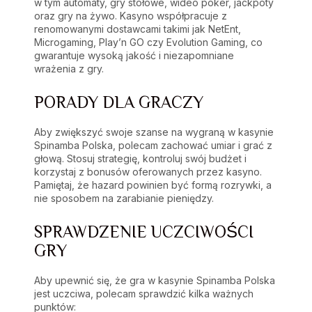
w tym automaty, gry stołowe, wideo poker, jackpoty
oraz gry na żywo. Kasyno współpracuje z
renomowanymi dostawcami takimi jak NetEnt,
Microgaming, Play’n GO czy Evolution Gaming, co
gwarantuje wysoką jakość i niezapomniane
wrażenia z gry.
PORADY DLA GRACZY
Aby zwiększyć swoje szanse na wygraną w kasynie
Spinamba Polska, polecam zachować umiar i grać z
głową. Stosuj strategię, kontroluj swój budżet i
korzystaj z bonusów oferowanych przez kasyno.
Pamiętaj, że hazard powinien być formą rozrywki, a
nie sposobem na zarabianie pieniędzy.
SPRAWDZENIE UCZCIWOŚCI
GRY
Aby upewnić się, że gra w kasynie Spinamba Polska
jest uczciwa, polecam sprawdzić kilka ważnych
punktów: