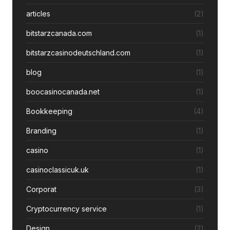
articles
(2)
bitstarzcanada.com
(1)
bitstarzcasinodeutschland.com
(1)
blog
(1)
boocasinocanada.net
(1)
Bookkeeping
(4)
Branding
(1)
casino
(1)
casinoclassicuk.uk
(1)
Corporat
(3)
Cryptocurrency service
(1)
Design
(2)