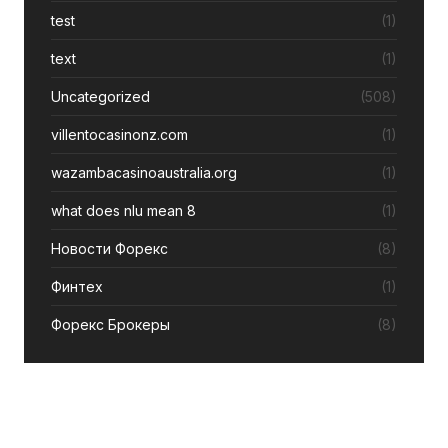
test
(1)
text
(1)
Uncategorized
(508)
villentocasinonz.com
(1)
wazambacasinoaustralia.org
(1)
what does nlu mean 8
(1)
Новости Форекс
(8)
Финтех
(1)
Форекс Брокеры
(8)