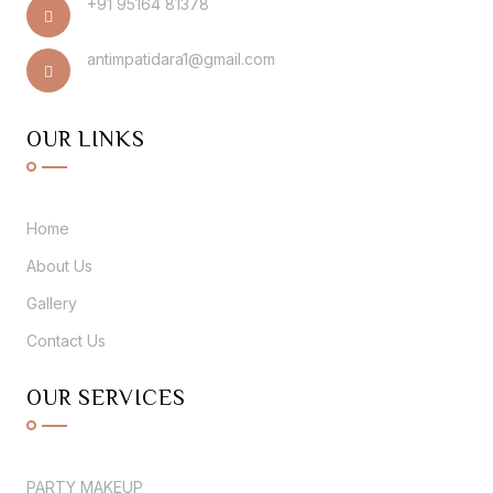
+91 95164 81378
antimpatidara1@gmail.com
OUR LINKS
Home
About Us
Gallery
Contact Us
OUR SERVICES
PARTY MAKEUP