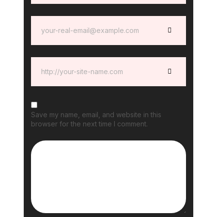
Save my name, email, and website in this
browser for the next time I comment.