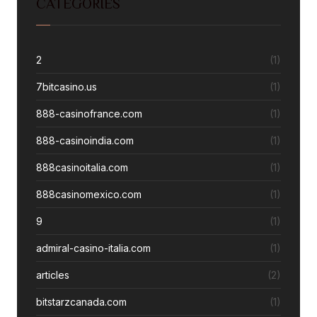
CATEGORIES
2
(1)
7bitcasino.us
(1)
888-casinofrance.com
(1)
888-casinoindia.com
(1)
888casinoitalia.com
(1)
888casinomexico.com
(1)
9
(1)
admiral-casino-italia.com
(1)
articles
(2)
bitstarzcanada.com
(1)