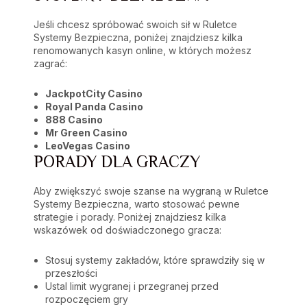
Jeśli chcesz spróbować swoich sił w Ruletce
Systemy Bezpieczna, poniżej znajdziesz kilka
renomowanych kasyn online, w których możesz
zagrać:
JackpotCity Casino
Royal Panda Casino
888 Casino
Mr Green Casino
LeoVegas Casino
PORADY DLA GRACZY
Aby zwiększyć swoje szanse na wygraną w Ruletce
Systemy Bezpieczna, warto stosować pewne
strategie i porady. Poniżej znajdziesz kilka
wskazówek od doświadczonego gracza:
Stosuj systemy zakładów, które sprawdziły się w
przeszłości
Ustal limit wygranej i przegranej przed
rozpoczęciem gry