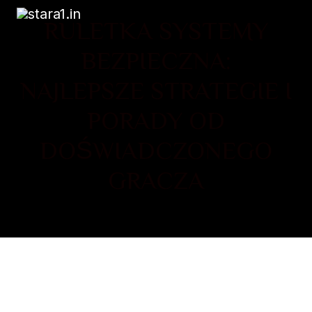
RULETKA SYSTEMY
BEZPIECZNA:
NAJLEPSZE STRATEGIE I
PORADY OD
DOŚWIADCZONEGO
GRACZA