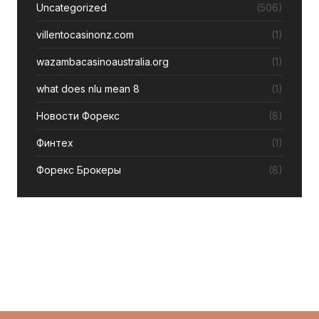
Uncategorized
(506)
villentocasinonz.com
(1)
wazambacasinoaustralia.org
(1)
what does nlu mean 8
(1)
Новости Форекс
(8)
Финтех
(1)
Форекс Брокеры
(8)