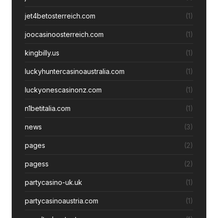
jet4betosterreich.com
(1)
joocasinoosterreich.com
(1)
kingbilly.us
(1)
luckyhuntercasinoaustralia.com
(1)
luckyonescasinonz.com
(1)
n1betitalia.com
(1)
news
(3)
pages
(2)
pagess
(2)
partycasino-uk.uk
(1)
partycasinoaustria.com
(1)