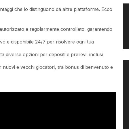
antaggi che lo distinguono da altre piattaforme. Ecco
autorizzato e regolarmente controllato, garantendo
ivo e disponibile 24/7 per risolvere ogni tua
 diverse opzioni per depositi e prelievi, inclusi
 nuovi e vecchi giocatori, tra bonus di benvenuto e