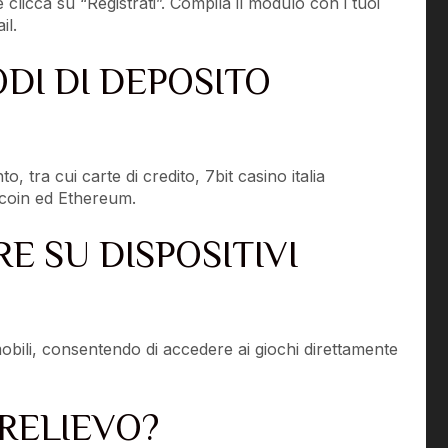
clicca su “Registrati”. Compila il modulo con i tuoi
il.
DI DI DEPOSITO
o, tra cui carte di credito,
7bit casino italia
itcoin ed Ethereum.
RE SU DISPOSITIVI
 mobili, consentendo di accedere ai giochi direttamente
PRELIEVO?