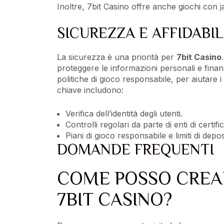
Inoltre, 7bit Casino offre anche giochi con j
SICUREZZA E AFFIDABIL
La sicurezza è una priorità per
7bit Casino
proteggere le informazioni personali e finanz
politiche di gioco responsabile, per aiutare i
chiave includono:
Verifica dell’identità degli utenti.
Controlli regolari da parte di enti di certifi
Piani di gioco responsabile e limiti di depos
DOMANDE FREQUENTI
COME POSSO CREA
7BIT CASINO?