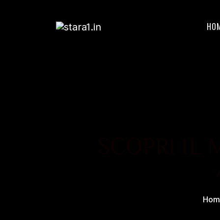
HO
SCOPRI IL 
Hom