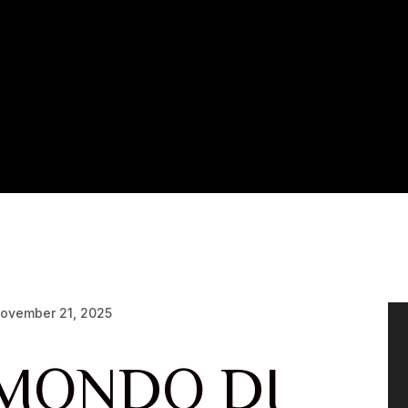
ovember 21, 2025
 MONDO DI