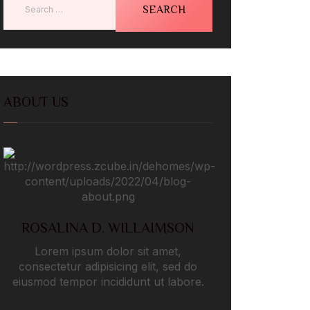
ABOUT US
ROSALINA D. WILLAIMSON
Lorem ipsum dolor sit amet,
consectetur adipisicing elit, sed do
eiusmod tempor incididunt ut labore.