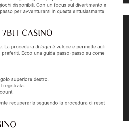
 giochi disponibili. Con un focus sul divertimento e
 passo per avventurarsi in questa entusiasmante
 7BIT CASINO
e. La procedura di
login
è veloce e permette agli
hi preferiti. Ecco una guida passo-passo su come
ngolo superiore destro.
 registrata.
ccount.
ente recuperarla seguendo la procedura di reset
SINO