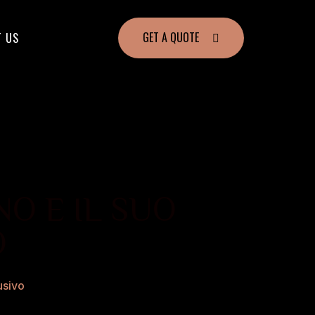
GET A QUOTE
T US
NO E IL SUO
O
usivo