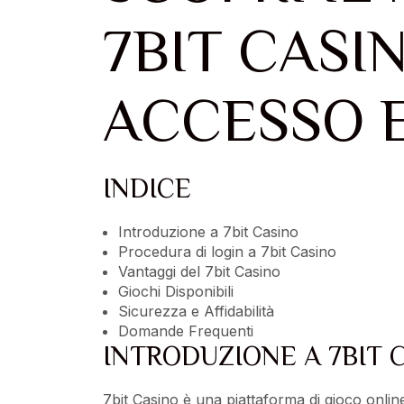
7BIT CASIN
ACCESSO 
INDICE
Introduzione a 7bit Casino
Procedura di login a 7bit Casino
Vantaggi del 7bit Casino
Giochi Disponibili
Sicurezza e Affidabilità
Domande Frequenti
INTRODUZIONE A 7BIT 
7bit Casino è una piattaforma di gioco onli