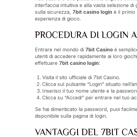
interfaccia intuitiva e alla vasta selezione di
sulla sicurezza,
7bit casino login
è il primo
esperienza di gioco.
PROCEDURA DI LOGIN A
Entrare nel mondo di
7bit Casino
è semplic
utenti di accedere rapidamente ai loro gioc
effettuare
7bit casino login
:
Visita il sito ufficiale di 7bit Casino.
Clicca sul pulsante “Login” situato nell’a
Inserisci il tuo nome utente e la password
Clicca su “Accedi” per entrare nel tuo a
Se hai dimenticato la password, puoi facilm
disponibile sulla pagina di login.
VANTAGGI DEL 7BIT CA