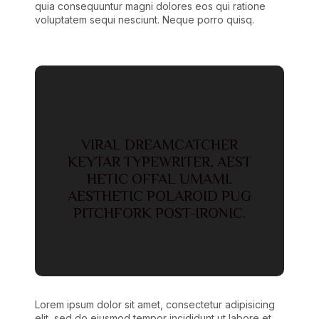
quia consequuntur magni dolores eos qui ratione
voluptatem sequi nesciunt. Neque porro quisq.
By Rosalina Pong
VIRAL DREAMCATCHER
KEYTAR TYPEWRITER, AEST
HETIC OFFAL UMAMI.
AESTHETIC POLAROID PUG
PITCHFORK POST-IRONIC.
Lorem ipsum dolor sit amet, consectetur adipisicing
elit, sed do eiusmod tempor incididunt ut labore et