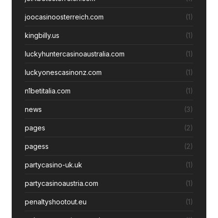
joocasinoosterreich.com
(1)
kingbilly.us
(1)
luckyhuntercasinoaustralia.com
(1)
luckyonescasinonz.com
(1)
n1betitalia.com
(1)
news
(3)
pages
(2)
pagess
(2)
partycasino-uk.uk
(1)
partycasinoaustria.com
(1)
penaltyshootout.eu
(1)