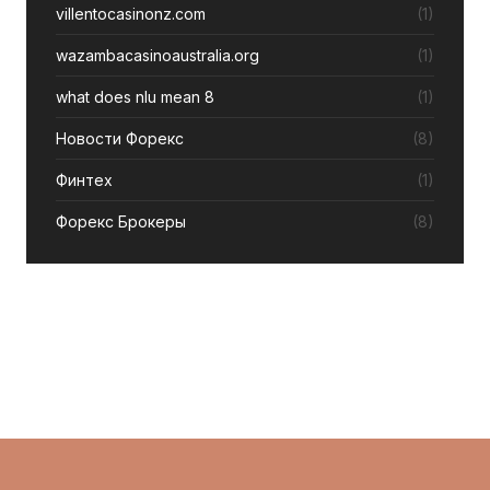
villentocasinonz.com
(1)
wazambacasinoaustralia.org
(1)
what does nlu mean 8
(1)
Новости Форекс
(8)
Финтех
(1)
Форекс Брокеры
(8)