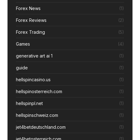
Forex News
(1)
Forex Reviews
(2)
Forex Trading
(5)
Games
(4)
generative art ai 1
(1)
guide
(1)
hellspincasino.us
(1)
hellspinosterreich.com
(1)
hellspinpl.net
(1)
hellspinschweiz.com
(1)
jet4betdeutschland.com
(1)
jet4betosterreich.com
(1)