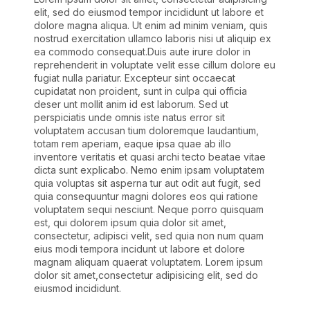
elit, sed do eiusmod tempor incididunt ut labore et
dolore magna aliqua. Ut enim ad minim veniam, quis
nostrud exercitation ullamco laboris nisi ut aliquip ex
ea commodo consequat.Duis aute irure dolor in
reprehenderit in voluptate velit esse cillum dolore eu
fugiat nulla pariatur. Excepteur sint occaecat
cupidatat non proident, sunt in culpa qui officia
deser unt mollit anim id est laborum. Sed ut
perspiciatis unde omnis iste natus error sit
voluptatem accusan tium doloremque laudantium,
totam rem aperiam, eaque ipsa quae ab illo
inventore veritatis et quasi archi tecto beatae vitae
dicta sunt explicabo. Nemo enim ipsam voluptatem
quia voluptas sit asperna tur aut odit aut fugit, sed
quia consequuntur magni dolores eos qui ratione
voluptatem sequi nesciunt. Neque porro quisquam
est, qui dolorem ipsum quia dolor sit amet,
consectetur, adipisci velit, sed quia non num quam
eius modi tempora incidunt ut labore et dolore
magnam aliquam quaerat voluptatem. Lorem ipsum
dolor sit amet,consectetur adipisicing elit, sed do
eiusmod incididunt.