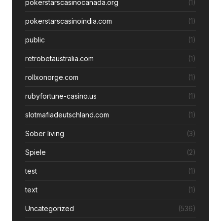
pokerstarscasinocanada.org
(1)
pokerstarscasinoindia.com
(1)
public
(1)
retrobetaustralia.com
(1)
rollxonorge.com
(1)
rubyfortune-casino.us
(1)
slotmafiadeutschland.com
(1)
Sober living
(3)
Spiele
(2)
test
(1)
text
(1)
Uncategorized
(536)