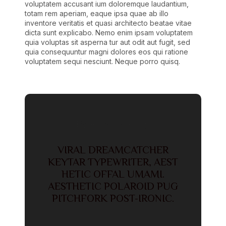
voluptatem accusant ium doloremque laudantium,
totam rem aperiam, eaque ipsa quae ab illo
inventore veritatis et quasi architecto beatae vitae
dicta sunt explicabo. Nemo enim ipsam voluptatem
quia voluptas sit asperna tur aut odit aut fugit, sed
quia consequuntur magni dolores eos qui ratione
voluptatem sequi nesciunt. Neque porro quisq.
By Rosalina Pong
VIRAL DREAMCATCHER
KEYTAR TYPEWRITER, AEST
HETIC OFFAL UMAMI.
AESTHETIC POLAROID PUG
PITCHFORK POST-IRONIC.