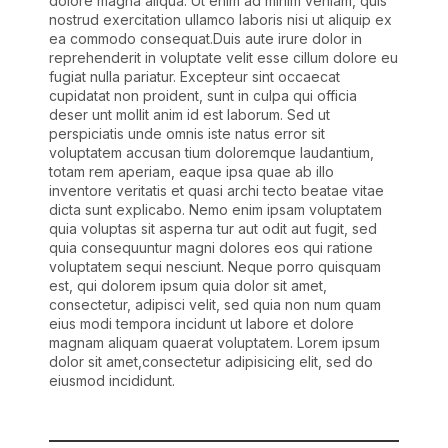
dolore magna aliqua. Ut enim ad minim veniam, quis
nostrud exercitation ullamco laboris nisi ut aliquip ex
ea commodo consequat.Duis aute irure dolor in
reprehenderit in voluptate velit esse cillum dolore eu
fugiat nulla pariatur. Excepteur sint occaecat
cupidatat non proident, sunt in culpa qui officia
deser unt mollit anim id est laborum. Sed ut
perspiciatis unde omnis iste natus error sit
voluptatem accusan tium doloremque laudantium,
totam rem aperiam, eaque ipsa quae ab illo
inventore veritatis et quasi archi tecto beatae vitae
dicta sunt explicabo. Nemo enim ipsam voluptatem
quia voluptas sit asperna tur aut odit aut fugit, sed
quia consequuntur magni dolores eos qui ratione
voluptatem sequi nesciunt. Neque porro quisquam
est, qui dolorem ipsum quia dolor sit amet,
consectetur, adipisci velit, sed quia non num quam
eius modi tempora incidunt ut labore et dolore
magnam aliquam quaerat voluptatem. Lorem ipsum
dolor sit amet,consectetur adipisicing elit, sed do
eiusmod incididunt.