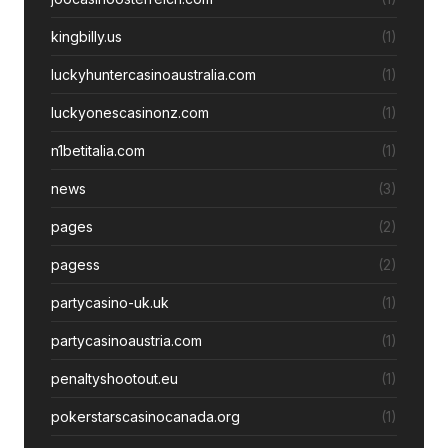
kingbilly.us
(1)
luckyhuntercasinoaustralia.com
(1)
luckyonescasinonz.com
(1)
n1betitalia.com
(1)
news
(3)
pages
(2)
pagess
(2)
partycasino-uk.uk
(1)
partycasinoaustria.com
(1)
penaltyshootout.eu
(1)
pokerstarscasinocanada.org
(1)