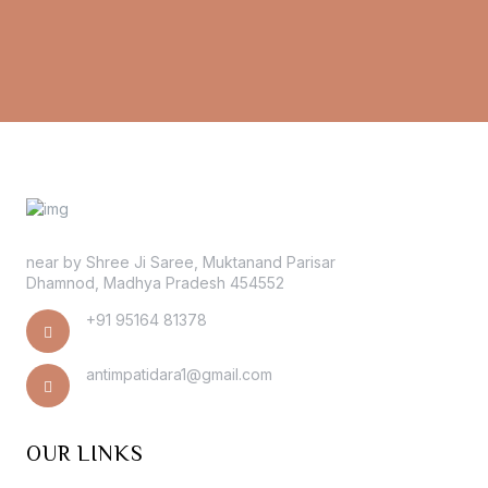
near by Shree Ji Saree, Muktanand Parisar
Dhamnod, Madhya Pradesh 454552
+91 95164 81378
antimpatidara1@gmail.com
OUR LINKS