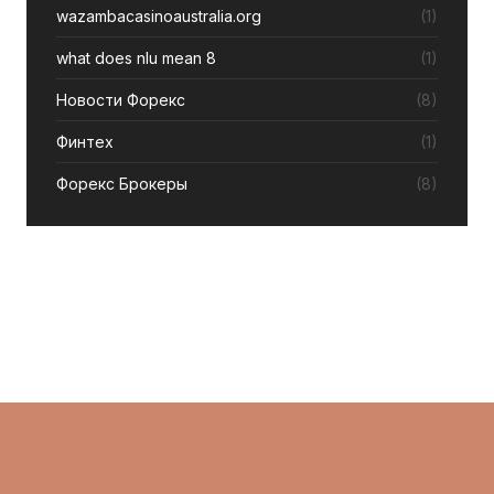
wazambacasinoaustralia.org
(1)
what does nlu mean 8
(1)
Новости Форекс
(8)
Финтех
(1)
Форекс Брокеры
(8)