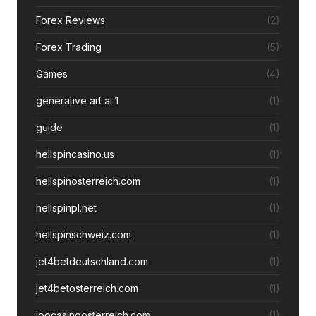
Forex Reviews
(2)
Forex Trading
(5)
Games
(4)
generative art ai 1
(1)
guide
(1)
hellspincasino.us
(1)
hellspinosterreich.com
(1)
hellspinpl.net
(1)
hellspinschweiz.com
(1)
jet4betdeutschland.com
(1)
jet4betosterreich.com
(1)
joocasinoosterreich.com
(1)