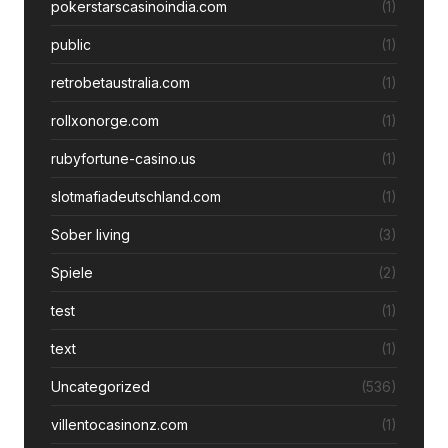
pokerstarscasinoindia.com
(1)
public
(1)
retrobetaustralia.com
(1)
rollxonorge.com
(1)
rubyfortune-casino.us
(1)
slotmafiadeutschland.com
(1)
Sober living
(3)
Spiele
(2)
test
(1)
text
(1)
Uncategorized
(536)
villentocasinonz.com
(1)