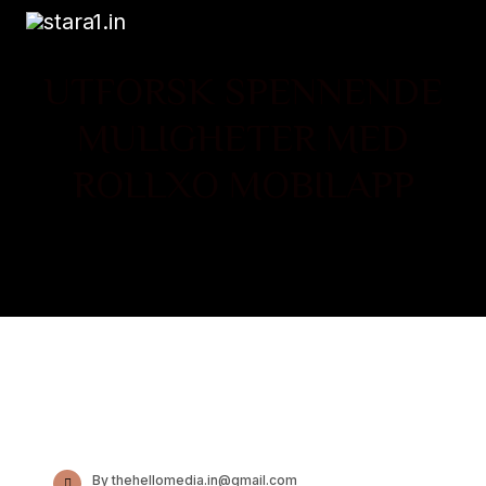
UTFORSK SPENNENDE
MULIGHETER MED
ROLLXO MOBILAPP
By thehellomedia.in@gmail.com