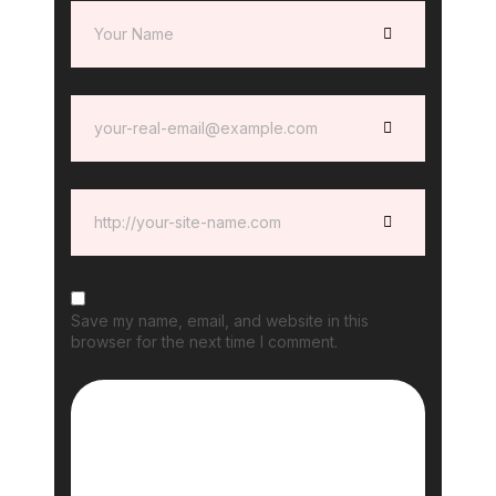
Save my name, email, and website in this
browser for the next time I comment.