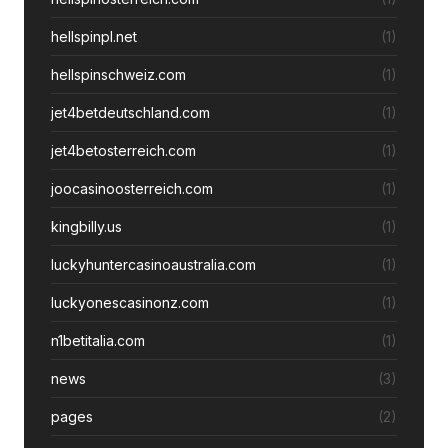
hellspinpl.net
(1)
hellspinschweiz.com
(1)
jet4betdeutschland.com
(1)
jet4betosterreich.com
(1)
joocasinoosterreich.com
(1)
kingbilly.us
(1)
luckyhuntercasinoaustralia.com
(1)
luckyonescasinonz.com
(1)
n1betitalia.com
(1)
news
(3)
pages
(2)