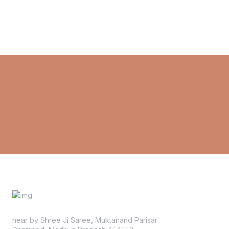
near by Shree Ji Saree, Muktanand Parisar