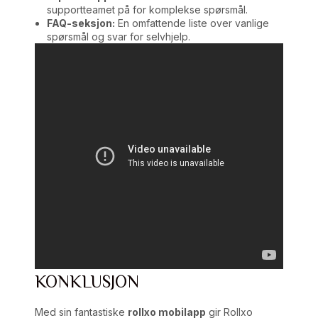
supportteamet på for komplekse spørsmål.
FAQ-seksjon:
En omfattende liste over vanlige
spørsmål og svar for selvhjelp.
KONKLUSJON
Med sin fantastiske
rollxo mobilapp
gir Rollxo