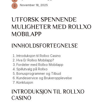
November 18, 2025
UTFORSK SPENNENDE
MULIGHETER MED ROLLXO
MOBILAPP
INNHOLDSFORTEGNELSE
Introduksjon til Rollxo Casino
Hva Er Rollxo Mobilapp?
Fordeler med Rollxo Mobilapp
Spillutvalg på Rollxo
Bonusprogrammer og Tilbud
Kundeservice og Brukeropplevelse
Konklusjon
INTRODUKSJON TIL ROLLXO
CASINO