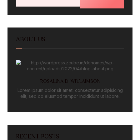
ABOUT US
ROSALINA D. WILLAIMSON
Lorem ipsum dolor sit amet, consectetur adipisicing
elit, sed do eiusmod tempor incididunt ut labore.
RECENT POSTS