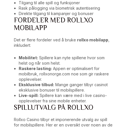
Tilgang til alle spill og funksjoner
Rask pålogging via biometrisk autentisering
Direkte tilgang til kampanjer og bonuser
FORDELER MED ROLLXO
MOBILAPP
Det er flere fordeler ved å bruke
rollxo mobilapp
,
inkludert:
Mobilitet:
Spillere kan nyte spillene hvor som
helst og når som helst.
Raskere lasting:
Appen er optimalisert for
mobilbruk,
rollxonorge.com
noe som gir raskere
opplevelser.
Eksklusive tilbud:
Mange ganger tilbyr casinot
eksklusive bonuser til mobilspillere.
Live-spill:
Spillere kan være med i live casino-
opplevelser fra sine mobile enheter.
SPILLUTVALG PÅ ROLLXO
Rollxo Casino tilbyr et imponerende utvalg av spill
for mobilspillere. Her er en oversikt over noen av de