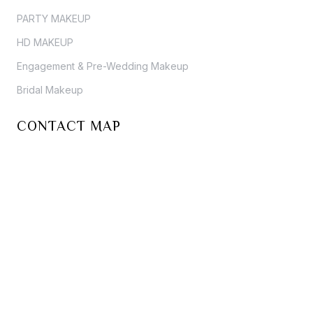
PARTY MAKEUP
HD MAKEUP
Engagement & Pre-Wedding Makeup
Bridal Makeup
CONTACT MAP