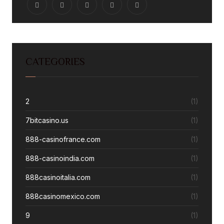
CATEGORIES
2
(1)
7bitcasino.us
(1)
888-casinofrance.com
(1)
888-casinoindia.com
(1)
888casinoitalia.com
(1)
888casinomexico.com
(1)
9
(1)