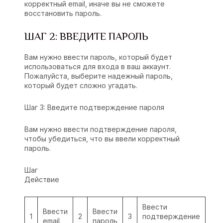
корректный email, иначе вы не сможете
восстановить пароль.
ШАГ 2: ВВЕДИТЕ ПАРОЛЬ
Вам нужно ввести пароль, который будет
использоваться для входа в ваш аккаунт.
Пожалуйста, выберите надежный пароль,
который будет сложно угадать.
Шаг 3: Введите подтверждение пароля
Вам нужно ввести подтверждение пароля,
чтобы убедиться, что вы ввели корректный
пароль.
Шаг
Действие
Ввести
Ввести
Ввести
1
2
3
подтверждение
email
пароль