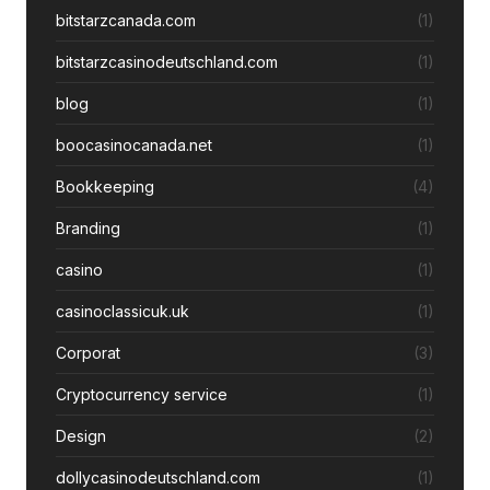
bitstarzcanada.com
(1)
bitstarzcasinodeutschland.com
(1)
blog
(1)
boocasinocanada.net
(1)
Bookkeeping
(4)
Branding
(1)
casino
(1)
casinoclassicuk.uk
(1)
Corporat
(3)
Cryptocurrency service
(1)
Design
(2)
dollycasinodeutschland.com
(1)