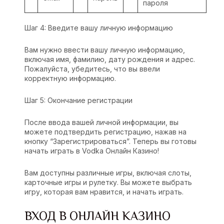
пароля
Шаг 4: Введите вашу личную информацию
Вам нужно ввести вашу личную информацию,
включая имя, фамилию, дату рождения и адрес.
Пожалуйста, убедитесь, что вы ввели
корректную информацию.
Шаг 5: Окончание регистрации
После ввода вашей личной информации, вы
можете подтвердить регистрацию, нажав на
кнопку “Зарегистрироваться”. Теперь вы готовы
начать играть в Vodka Онлайн Казино!
Вам доступны различные игры, включая слоты,
карточные игры и рулетку. Вы можете выбрать
игру, которая вам нравится, и начать играть.
ВХОД В ОНЛАЙН КАЗИНО