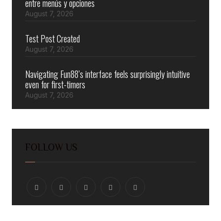
entre menús y opciones
August 7, 2026
Test Post Created
August 7, 2026
Navigating Fun88’s interface feels surprisingly intuitive
even for first-timers
August 7, 2026
FOLLOW US