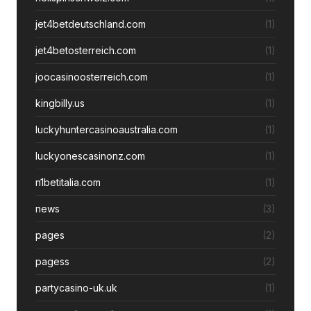
jet4betdeutschland.com
(1)
jet4betosterreich.com
(1)
joocasinoosterreich.com
(1)
kingbilly.us
(1)
luckyhuntercasinoaustralia.com
(1)
luckyonescasinonz.com
(1)
n1betitalia.com
(1)
news
(3)
pages
(2)
pagess
(2)
partycasino-uk.uk
(1)