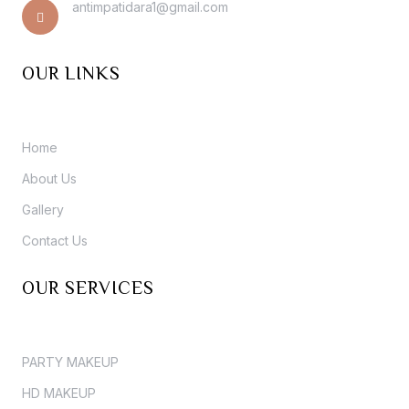
antimpatidara1@gmail.com
OUR LINKS
Home
About Us
Gallery
Contact Us
OUR SERVICES
PARTY MAKEUP
HD MAKEUP