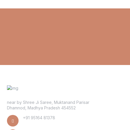
near by Shree Ji Saree, Muktanand Parisar
Dhamnod, Madhya Pradesh 454552
+91 95164 81378