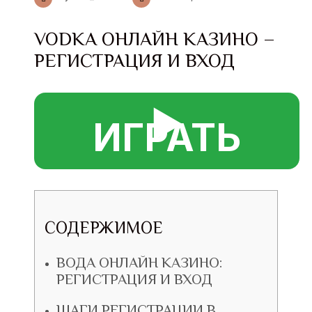
VODKA ОНЛАЙН КАЗИНО –
РЕГИСТРАЦИЯ И ВХОД
▶️
ИГРАТЬ
СОДЕРЖИМОЕ
ВОДА ОНЛАЙН КАЗИНО:
РЕГИСТРАЦИЯ И ВХОД
ШАГИ РЕГИСТРАЦИИ В