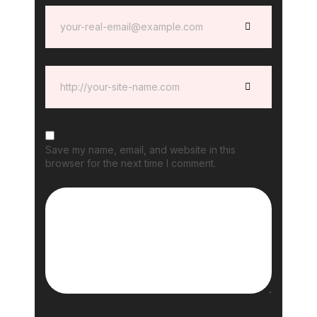
Save my name, email, and website in this
browser for the next time I comment.