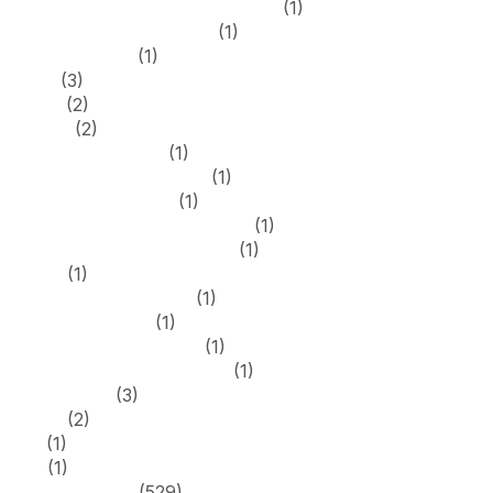
luckyhuntercasinoaustralia.com
(1)
luckyonescasinonz.com
(1)
n1betitalia.com
(1)
news
(3)
pages
(2)
pagess
(2)
partycasino-uk.uk
(1)
partycasinoaustria.com
(1)
penaltyshootout.eu
(1)
pokerstarscasinocanada.org
(1)
pokerstarscasinoindia.com
(1)
public
(1)
retrobetaustralia.com
(1)
rollxonorge.com
(1)
rubyfortune-casino.us
(1)
slotmafiadeutschland.com
(1)
Sober living
(3)
Spiele
(2)
test
(1)
text
(1)
Uncategorized
(529)