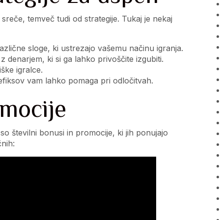
 sreče, temveč tudi od strategije. Tukaj je nekaj
 različne sloge, ki ustrezajo vašemu načinu igranja.
z denarjem, ki si ga lahko privoščite izgubiti.
ške igralce.
prefiksov vam lahko pomaga pri odločitvah.
omocije
so številni bonusi in promocije, ki jih ponujajo
čnih: