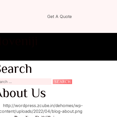
Get A Quote
oveniji
Search
About Us