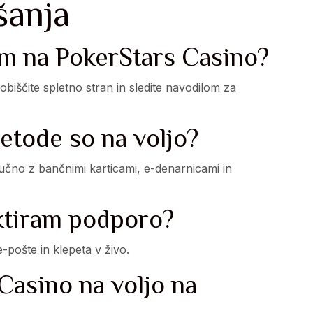
šanja
ram na PokerStars Casino?
 obiščite spletno stran in sledite navodilom za
etode so na voljo?
ljučno z bančnimi karticami, e-denarnicami in
ktiram podporo?
-pošte in klepeta v živo.
 Casino na voljo na