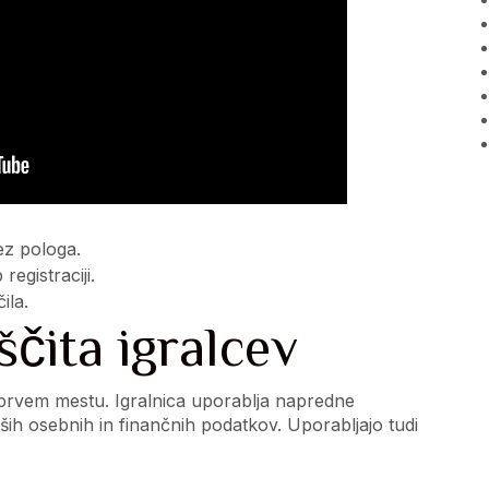
ez pologa.
egistraciji.
ila.
ščita igralcev
 prvem mestu. Igralnica uporablja napredne
ših osebnih in finančnih podatkov. Uporabljajo tudi