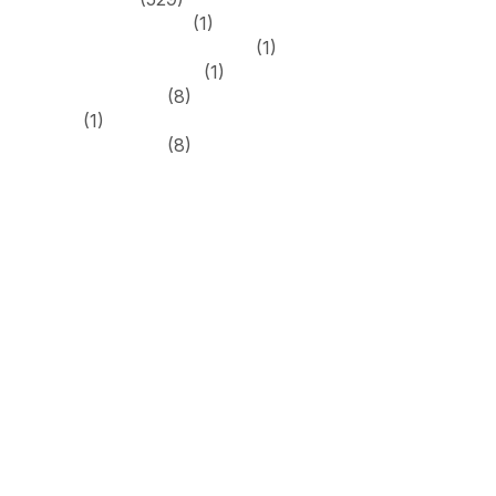
villentocasinonz.com
(1)
wazambacasinoaustralia.org
(1)
what does nlu mean 8
(1)
Новости Форекс
(8)
Финтех
(1)
Форекс Брокеры
(8)